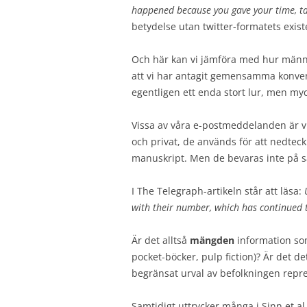
happened because you gave your time, ta
betydelse utan twitter-formatets exi
Och här kan vi jämföra med hur männis
att vi har antagit gemensamma konven
egentligen ett enda stort lur, men my
Vissa av våra e-postmeddelanden är vi
och privat, de används för att nedtec
manuskript. Men de bevaras inte på s
I The Telegraph-artikeln står att läsa:
with their number, which has continued 
Är det alltså
mängden
information som
pocket-böcker, pulp fiction)? Är det d
begränsat urval av befolkningen repr
Samtidigt uttrycker många i Sinn et al.