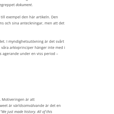
begreppet
dokument
.
, till exempel den här artikeln. Den
ens och sina anteckningar, men att det
 det. I myndighetsutövning är det svårt
h våra arkivprinciper hänger inte med i
ts agerande under en viss period –
. Motiveringen är att
 tweet är världsomvälvande är det en
t
”We just made history. All of this