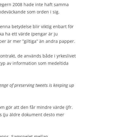
segern 2008 hade inte haft samma
ndeväckande som orden i sig.
nna betydelse blir viktig enbart för
a ha ett värde (pengar är ju
per är mer ”giltiga” än andra papper.
ontrakt, de används både i yrkeslivet
 typ av information som medeltida
enge of preserving tweets is keeping up
m gör att den får mindre värde (jfr.
s (ju äldre dokument desto mer
r fanns. Samspelet mellan