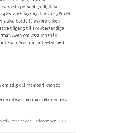
örvara sin personliga digitala
e-post- och lagringstjänster gör det
i själva borde få avgöra vilken
ättre tillgång till arkivbeständiga
ormat. Även om visst innehåll
 mitt konto/avsluta mitt avtal med
en omistlig del memoarliknande
erna inte är i en maktrelation med
ivatliv
,
studier
den
13 december, 2013
.