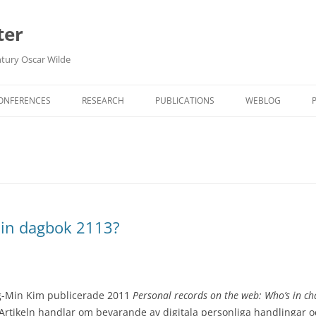
ter
ntury Oscar Wilde
Hoppa
till
CONFERENCES
RESEARCH
PUBLICATIONS
WEBLOG
innehåll
OPEN SCIENCE DECLARATIONS
FORSKNINGSDA
IN ENGLISH
BIBLIOTEK
HAUTE LECTURE
din dagbok 2113?
ARKIV
g-Min Kim publicerade 2011
Personal records on the web: Who’s in cha
 Artikeln handlar om bevarande av digitala personliga handlingar