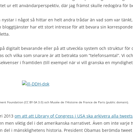
et ur ett användarperspektiv, där jag främst skulle redogöra för 
 en nystar i något så hittar en helt andra trådar än vad som var tänkt
 bloggtjänster har ett stort intresse för att bevara sin korrespond
detta.
 på digitalt bevarande eller på att utveckla system och struktur för
ras och vilka som snarare är att betrakta som ”telefonsamtal”. Vi oc
sekvenser i framtiden (till exempel när vi vill granska en myndighe
ent Foundation (CC BY-SA 3.0) och Musée de l’Histoire de France de Paris (public domain).
ari 2013
om att att Library of Congress i USA ska arkivera alla tweets
en men viktig del i det amerikanska narrativet. Även om inte varje
l en del i mänsklighetens historia. President Obamas berömda twee