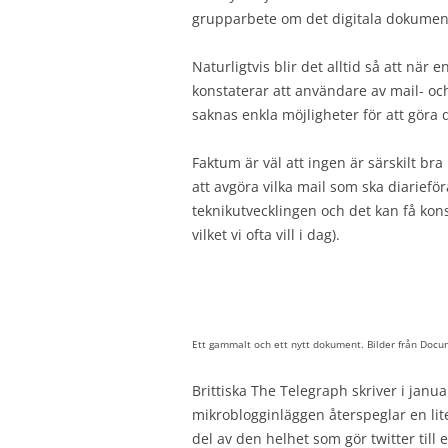
grupparbete om det digitala dokument
Naturligtvis blir det alltid så att när
konstaterar att användare av mail- och
saknas enkla möjligheter för att göra 
Faktum är väl att ingen är särskilt bra
att avgöra vilka mail som ska diariefö
teknikutvecklingen och det kan få kon
vilket vi ofta vill i dag).
Ett gammalt och ett nytt dokument. Bilder från Docum
Brittiska The Telegraph skriver i janu
mikroblogginläggen återspeglar en lit
del av den helhet som gör twitter til