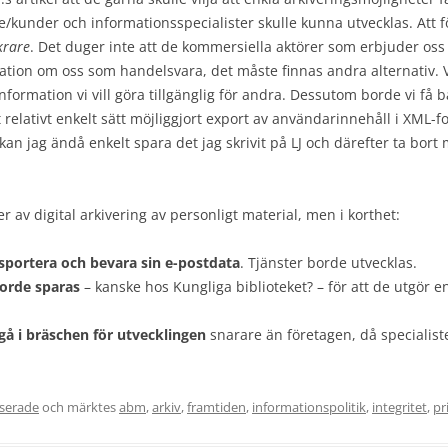
e/kunder och informationsspecialister skulle kunna utvecklas. Att f
krare
. Det duger inte att de kommersiella aktörer som erbjuder oss 
ation om oss som handelsvara, det måste finnas andra alternativ. V
information vi vill göra tillgänglig för andra. Dessutom borde vi få b
relativt enkelt sätt möjliggjort export av användarinnehåll i XML-f
å kan jag ändå enkelt spara det jag skrivit på LJ och därefter ta bort
av digital arkivering av personligt material, men i korthet:
sportera och bevara sin e-postdata
. Tjänster borde utvecklas.
borde sparas
– kanske hos Kungliga biblioteket? – för att de utgör 
gå i bräschen för utvecklingen
snarare än företagen, då specialist
serade
och märktes
abm
,
arkiv
,
framtiden
,
informationspolitik
,
integritet
,
pr