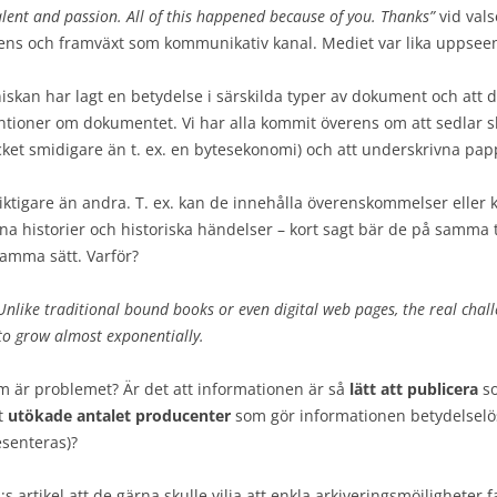
lent and passion. All of this happened because of you. Thanks”
vid val
stens och framväxt som kommunikativ kanal. Mediet var lika uppsee
kan har lagt en betydelse i särskilda typer av dokument och att de
tioner om dokumentet. Vi har alla kommit överens om att sedlar sk
cket smidigare än t. ex. en bytesekonomi) och att underskrivna pap
ktigare än andra. T. ex. kan de innehålla överenskommelser eller k
kna historier och historiska händelser – kort sagt bär de på samma
amma sätt. Varför?
Unlike traditional bound books or even digital web pages, the real chall
to grow almost exponentially.
 är problemet? Är det att informationen är så
lätt att publicera
so
et
utökade antalet producenter
som gör informationen betydelselö
esenteras)?
:s artikel att de gärna skulle vilja att enkla arkiveringsmöjlighete