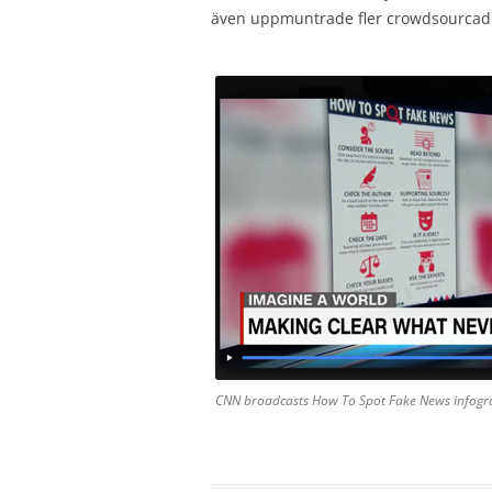
även uppmuntrade fler crowdsourcade
CNN broadcasts How To Spot Fake News infogr