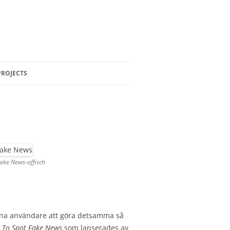
PROJECTS
GBOK
SPEXPOKONFERENSEN 2022
INDIE LIBRARIANS #1LIB1REF –
MAY 2022
DATA DETOX BAR
Fake News-affisch
HOW TO SPOT FAKE NEWS
OFFENTLIG KONST
LISTOR
 sina användare att göra detsamma så
 To Spot Fake News
som lanserades av