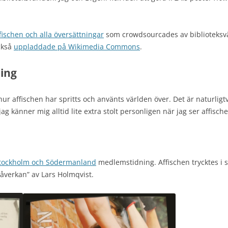
fischen och alla översättningar
som crowdsourcades av biblioteksv
ckså
uppladdade på Wikimedia Commons
.
ing
r affischen har spritts och använts världen över. Det är naturligtv
g känner mig alltid lite extra stolt personligen när jag ser affis
 Stockholm och Södermanland
medlemstidning. Affischen trycktes i si
påverkan” av Lars Holmqvist.