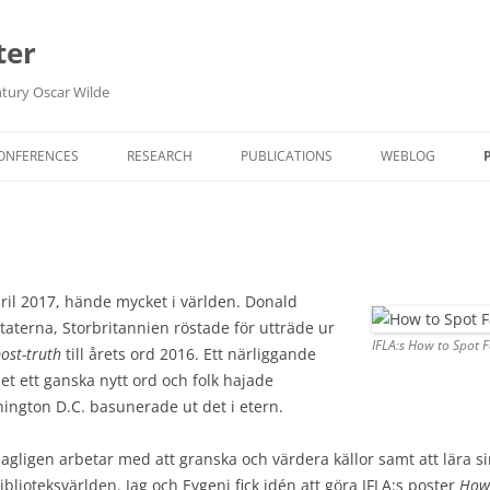
ter
ntury Oscar Wilde
Hoppa
till
CONFERENCES
RESEARCH
PUBLICATIONS
WEBLOG
innehåll
OPEN SCIENCE DECLARATIONS
FORSKNINGSDA
IN ENGLISH
BIBLIOTEK
pril 2017, hände mycket i världen. Donald
staterna, Storbritannien röstade för utträde ur
HAUTE LECTURE
IFLA:s How to Spot 
ost-truth
till årets ord 2016. Ett närliggande
et ett ganska nytt ord och folk hajade
ARKIV
hington D.C. basunerade ut det i etern.
 dagligen arbetar med att granska och värdera källor samt att lära
biblioteksvärlden. Jag och Evgeni fick idén att göra IFLA:s poster
How