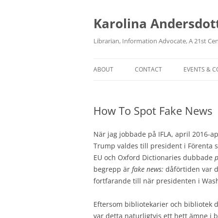
Karolina Andersdot
Librarian, Information Advocate, A 21st Ce
ABOUT
CONTACT
EVENTS & 
How To Spot Fake News
När jag jobbade på IFLA, april 2016-a
Trump valdes till president i Förenta 
EU och Oxford Dictionaries dubbade
p
begrepp är
fake news:
dåförtiden var d
fortfarande till när presidenten i Was
Eftersom bibliotekarier och bibliotek
var detta naturligtvis ett hett ämne i 