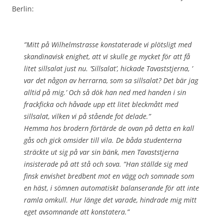
Berlin:
”Mitt på Wilhelmstrasse konstaterade vi plötsligt med
skandinavisk enighet, att vi skulle ge mycket för att få
litet sillsalat
just nu
. ’Sillsalat’, hickade Tavaststjerna, ’
var det någon av herrarna, som sa sillsalat? Det bär jag
alltid på mig.’ Och så dök han ned med handen i sin
frackficka och håvade upp ett litet bleckmått med
sillsalat, vilken vi på stående fot delade.”
Hemma hos brodern förtärde de ovan på detta en kall
gås och gick omsider till vila. De båda studenterna
sträckte ut sig på var sin bänk, men Tavaststjerna
insisterade på att
stå
och sova. ”Han ställde sig med
finsk envishet bredbent mot en vägg och somnade som
en häst, i sömnen automatiskt balanserande för att inte
ramla omkull. Hur länge det varade, hindrade mig mitt
eget avsomnande att konstatera.”