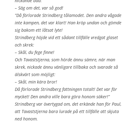
nickande bad:
– Säg om det, var så god!
”Då förlorade Strindberg tålamodet. Den andra vågade
inte kampen, det var klart! Han kröp undan och gömde
sig bakom ett låtsat lyte!
Strindberg höjde vid ett sådant tillfälle vredgat glaset
och skrek:
– Skål, du fege finne!
Och Tavaststjerna, som hörde ännu sämre, när man
skrek, nickade ännu vänligare tillbaka och svarade så
älskvärt som möjligt:
– Skål, min kära bror!
Då förlorade Strindberg fattningen totalt! Det var för
mycket! Den andra ville bara göra honom säker!”
Strindberg var övertygad om, det erkände han för Paul,
att Tavaststjerna bara lurade på ett tillfälle att skjuta
ned honom.