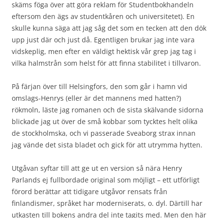
skäms föga över att göra reklam för Studentbokhandeln
eftersom den ägs av studentkåren och universitetet). En
skulle kunna säga att jag såg det som en tecken att den dök
upp just där och just då. Egentligen brukar jag inte vara
vidskeplig, men efter en väldigt hektisk vår grep jag tag i
vilka halmstrån som helst för att finna stabilitet i tillvaron.
På färjan över till Helsingfors, den som går i hamn vid
omslags-Henrys (eller är det mannens med hatten?)
rökmoln, läste jag romanen och de sista skälvande sidorna
blickade jag ut över de små kobbar som tycktes helt olika
de stockholmska, och vi passerade Sveaborg strax innan
jag vände det sista bladet och gick för att utrymma hytten.
Utgåvan syftar till att ge ut en version så nära Henry
Parlands ej fullbordade original som möjligt – ett utförligt
förord berättar att tidigare utgåvor rensats från
finlandismer, språket har moderniserats, o. dyl. Därtill har
utkasten till bokens andra del inte tagits med. Men den här