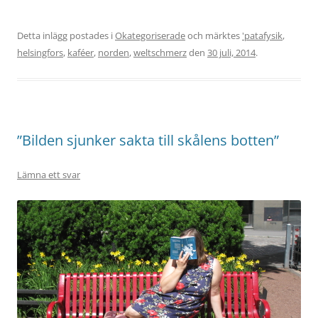
Detta inlägg postades i
Okategoriserade
och märktes
'patafysik
,
helsingfors
,
kaféer
,
norden
,
weltschmerz
den
30 juli, 2014
.
”Bilden sjunker sakta till skålens botten”
Lämna ett svar