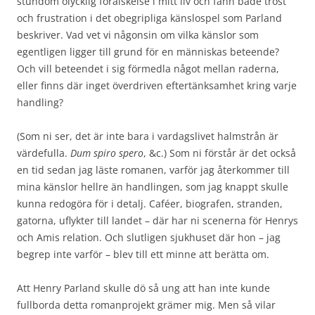
stundom olycklig förälskelse i mitt liv och fann både tröst
och frustration i det obegripliga känslospel som Parland
beskriver. Vad vet vi någonsin om vilka känslor som
egentligen ligger till grund för en människas beteende?
Och vill beteendet i sig förmedla något mellan raderna,
eller finns där inget överdriven eftertänksamhet kring varje
handling?
(Som ni ser, det är inte bara i vardagslivet halmstrån är
värdefulla.
Dum spiro spero
, &c.) Som ni förstår är det också
en tid sedan jag läste romanen, varför jag återkommer till
mina känslor hellre än handlingen, som jag knappt skulle
kunna redogöra för i detalj. Caféer, biografen, stranden,
gatorna, uflykter till landet – där har ni scenerna för Henrys
och Amis relation. Och slutligen sjukhuset där hon – jag
begrep inte varför – blev till ett minne att berätta om.
Att Henry Parland skulle dö så ung att han inte kunde
fullborda detta romanprojekt grämer mig. Men så vilar