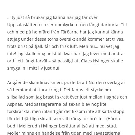
… ty just så brukar jag känna när jag far över
Uppsalaslätten och ser domkyrkotornen långt därborta. Till
och med på hemfärd från Färöarna har jag kunnat känna
att jag under dessa torns översikt ändå kommer att trivas,
trots brist på fjäll, får och frisk luft. Men nu… nu vet jag
inte! Jag skulle nog helst bli kvar här. Jag lever med andra
ord i ett långt farväl – så passligt att Claes Hylinger skulle
smyga in i mitt liv just nu!
Angående skandinavismen: ja, detta att Norden överlag är
så hemtamt att fara kring i. Det fanns ett stycke om
sillsallad som jag brast i skratt över just mellan Hagnäs och
Aspnäs. Medpassagerarna på sexan blev nog lite
förskräckta, men ibland går det liksom inte att sätta stopp
för det hjärtliga skratt som vill tränga ur bröstet. (Hårda
bud i Mellerud!) Hylinger berättar alltså att med. stud.
Möller minns en händelse från tiden med Tavaststjerna i