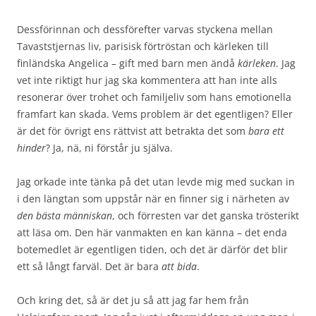
Dessförinnan och dessförefter varvas styckena mellan
Tavaststjernas liv, parisisk förtröstan och kärleken till
finländska Angelica – gift med barn men ändå
kärleken
. Jag
vet inte riktigt hur jag ska kommentera att han inte alls
resonerar över trohet och familjeliv som hans emotionella
framfart kan skada. Vems problem är det egentligen? Eller
är det för övrigt ens rättvist att betrakta det som
bara ett
hinder
? Ja, nä, ni förstår ju själva.
Jag orkade inte tänka på det utan levde mig med suckan in
i den längtan som uppstår när en finner sig i närheten av
den bästa människan
, och förresten var det ganska trösterikt
att läsa om. Den här vanmakten en kan känna – det enda
botemedlet är egentligen tiden, och det är därför det blir
ett så långt farväl. Det är bara
att bida
.
Och kring det, så är det ju så att jag far hem från