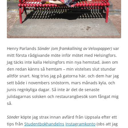
Henry Parlands
Sönder (om framkallning av Veloxpapper)
var
mitt första rådgivande möte inför mötet med Helsingfors.
Jag täcks inte kalla Helsingfors min nya hemstad, även om
den redan känns så hemtam – min vistelses slut stundar
alltför snart. Nog trivs jag på gatorna här, och dem har jag
sett både i novembers snöstorm, mars månads kyla, och
junis regnkyliga dagar. Så inte är det de senaste
julidagarnas solsken och restaurangbesök som fångat mig
så.
Sönder
köpte jag strax innan avfärd från Uppsala efter ett
tips från
Studentbokhandelns
Instagramkonto
(obs att jag