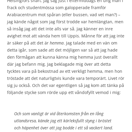
Helsingfors snart. Jag såg just i eftermiddags en ung man i
frack och studentmössa som galopperade framför
Arabiacentrum mot spåran (eller bussen, vad vet man?) –
jag kände något som jag först trodde var hemlängtan, men
så insåg jag att det inte alls var så. Jag känner en inre
avighet mot att vända hem till Uppis. Månne för att jag inte
är säker på att det är
hemma
. Jag talade med en vän om
detta igår, som sade att det möjligen var så att jag hade
den förmågan att kunna känna mig hemma just överallt
där jag befann mig. Jag beklagade mig över att detta
tycktes vara på bekostnad av ett verkligt hemma, men hon
tröstade att det naturligtvis kunde vara temporärt. Livet rör
sig ju också. Och det var egentligen så jag kom att tänka på
följande stycke som rörde upp ett våndofyllt vemod i mig:
Och som vanligt är vid återkomsten från en lång
utlandsresa, kände jag ett kärleksfullt styng i bröstet
och häpenhet över att jag bodde i ett så vackert land.