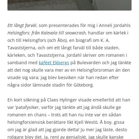
Ett långt farväl
, som presenterades för mig i Anneli Jordahls
Helsingfors: från Kalevala till snowcrash
, handlar om kärlek i
och till Helsingfors (och Åbo), en biografi om K. A.
Tavaststjerna, och om ett långt farväl till både staden,
kärleken, och Tavaststjerna. Jordahl skriver om romanen i
samband med
kaféet Ekbergs
på Bulevarden och jag tänkte
att det nog skulle vara mer av en Helsingforsroman än den
visade sig vara; jag blev besviken när han redan efter
några sidor lämnade stadin för Göteborg.
En kort sökning på Claes Hylinger visade emellertid att han
var ’patafysiker, varför jag tänkte att jag ändå skulle ge
romanen en chans – trots att han nu inte var en sådan
helsingforsiensisk berättare likt Kjell Westö. Å boy, gissa
om jag är glad att jag gjorde detta! Ju mer jag läste, desto
roligare blev det. Ja, rent av genialiskt. Jag skulle kanske