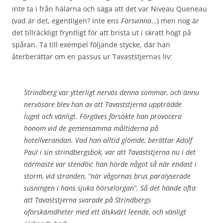
inte ta i från hälarna och säga att det var Niveau Queneau
(vad är det, egentligen? Inte ens
Försvinna
…) men nog är
det tillräckligt fryntligt för att brista ut i skratt högt på
spåran. Ta till exempel följande stycke, där han
återberättar om en passus ur Tavaststjernas liv:
Strindberg var ytterligt nervös denna sommar, och ännu
nervösare blev han av att Tavaststjerna uppträdde
lugnt och vänligt. Förgäves försökte han provocera
honom vid de gemensamma måltiderna på
hotellverandan. Vad han alltid glömde, berättar Adolf
Paul i sin strindbergsbok, var att Tavaststjerna nu i det
närmaste var stendöv; han hörde något så när endast i
storm, vid stranden, ”när vågornas brus paralyserade
susningen i hans sjuka hörselorgan”. Så det hände ofta
att Tavaststjerna svarade på Strindbergs
oförskämdheter med ett älskvärt leende, och vänligt