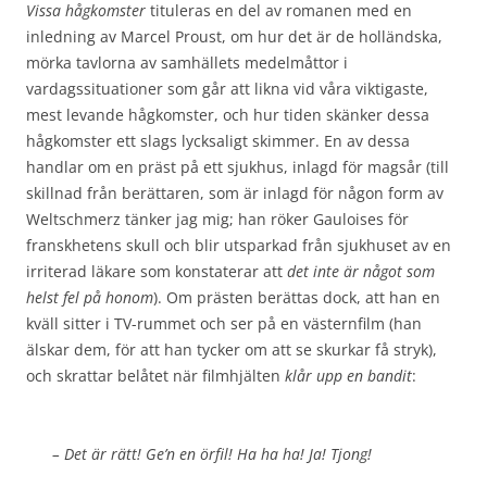
Vissa hågkomster
tituleras en del av romanen med en
inledning av Marcel Proust, om hur det är de holländska,
mörka tavlorna av samhällets medelmåttor i
vardagssituationer som går att likna vid våra viktigaste,
mest levande hågkomster, och hur tiden skänker dessa
hågkomster ett slags lycksaligt skimmer. En av dessa
handlar om en präst på ett sjukhus, inlagd för magsår (till
skillnad från berättaren, som är inlagd för någon form av
Weltschmerz tänker jag mig; han röker Gauloises för
franskhetens skull och blir utsparkad från sjukhuset av en
irriterad läkare som konstaterar att
det inte är något som
helst fel på honom
). Om prästen berättas dock, att han en
kväll sitter i TV-rummet och ser på en västernfilm (han
älskar dem, för att han tycker om att se skurkar få stryk),
och skrattar belåtet när filmhjälten
klår upp en bandit
:
– Det är rätt! Ge’n en örfil! Ha ha ha! Ja! Tjong!