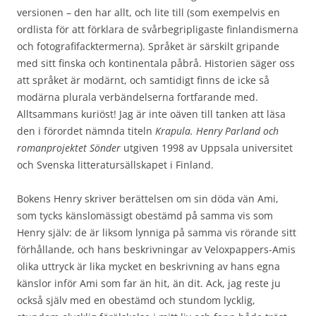
versionen – den har allt, och lite till (som exempelvis en
ordlista för att förklara de svårbegripligaste finlandismerna
och fotografifacktermerna). Språket är särskilt gripande
med sitt finska och kontinentala påbrå. Historien säger oss
att språket är modärnt, och samtidigt finns de icke så
modärna plurala verbändelserna fortfarande med.
Alltsammans kuriöst! Jag är inte oäven till tanken att läsa
den i förordet nämnda titeln
Krapula. Henry Parland och
romanprojektet Sönder
utgiven 1998 av Uppsala universitet
och Svenska litteratursällskapet i Finland.
Bokens Henry skriver berättelsen om sin döda vän Ami,
som tycks känslomässigt obestämd på samma vis som
Henry själv: de är liksom lynniga på samma vis rörande sitt
förhållande, och hans beskrivningar av Veloxpappers-Amis
olika uttryck är lika mycket en beskrivning av hans egna
känslor inför Ami som far än hit, än dit. Ack, jag reste ju
också själv med en obestämd och stundom lycklig,