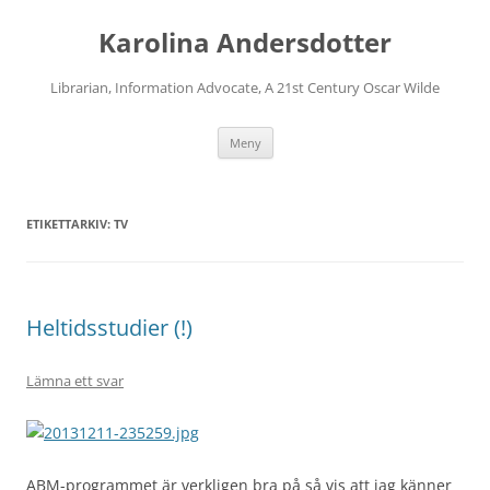
Karolina Andersdotter
Librarian, Information Advocate, A 21st Century Oscar Wilde
Hoppa
Meny
till
innehåll
ETIKETTARKIV:
TV
Heltidsstudier (!)
Lämna ett svar
ABM-programmet är verkligen bra på så vis att jag känner