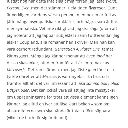
lustigt nog har detta inte slagit mig förrän jag läste
Worst.
Person. Ever.
men det stämmer. Hela tiden flygresor. Gunt
är verkligen världens värsta person, men boken är full av
jättemånga osympatiska karaktärer, och några som är lite
mer sympatiska. Vet inte riktigt vad jag ska säga (utom att
jag noterar att jag tappar subjektet i sann twitteranda). Jag
älskar Coupland, alla romaner han skriver. Men han kan
vara oerhört redundant.
Generation A, Player One
, temat
känns gjort. Många jag känner menar att även
Jpod
har
dessa skavanker, att den framför allt är en remake av
Microserfs
. Det kan stämma, men jag läste
Jpod
först och
tyckte därefter att
Microserfs
var ungefär lika bra, och
framför allt att det var intressant att läsa
samma bok i olika
tidsperioder
. Det kan också vara så att jag inte misstycker
om upprepningarna för trots att vissa element känns igen
känner jag alltid en iver att läsa klart boken – som om
absurditeterna som ska hända är totalt oförutsägbara
(vilket de i och för sig är ibland).