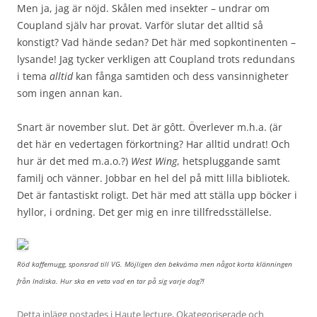
Men ja, jag är nöjd. Skålen med insekter – undrar om
Coupland själv har provat. Varför slutar det alltid så
konstigt? Vad hände sedan? Det här med sopkontinenten –
lysande! Jag tycker verkligen att Coupland trots redundans
i tema
alltid
kan fånga samtiden och dess vansinnigheter
som ingen annan kan.
Snart är november slut. Det är gôtt. Överlever m.h.a. (är
det här en vedertagen förkortning? Har alltid undrat! Och
hur är det med m.a.o.?)
West Wing
, hetspluggande samt
familj och vänner. Jobbar en hel del på mitt lilla bibliotek.
Det är fantastiskt roligt. Det här med att ställa upp böcker i
hyllor, i ordning. Det ger mig en inre tillfredsställelse.
Röd kaffemugg, sponsrad till VG. Möjligen den bekväma men något korta klänningen
från Indiska. Hur ska en veta vad en tar på sig varje dag?!
Detta inlägg postades i
Haute lecture
,
Okategoriserade
och