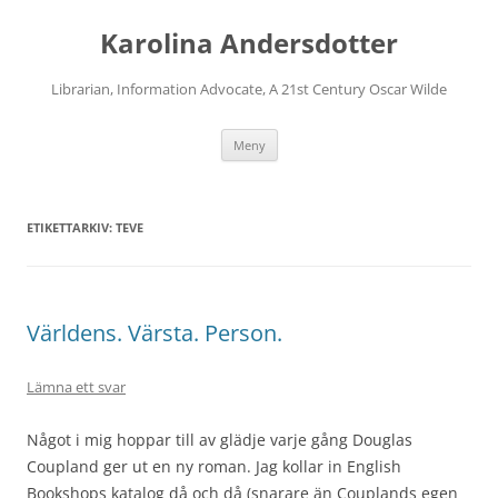
Karolina Andersdotter
Librarian, Information Advocate, A 21st Century Oscar Wilde
Hoppa
Meny
till
innehåll
ETIKETTARKIV:
TEVE
Världens. Värsta. Person.
Lämna ett svar
Något i mig hoppar till av glädje varje gång Douglas
Coupland ger ut en ny roman. Jag kollar in English
Bookshops katalog då och då (snarare än Couplands egen