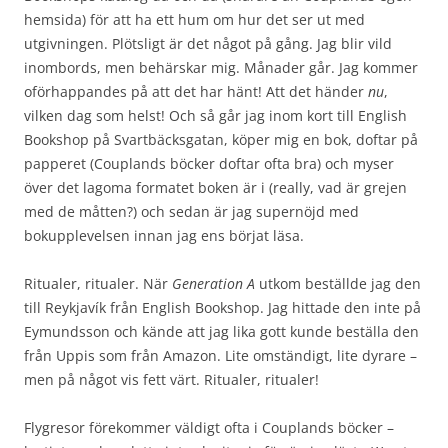
hemsida) för att ha ett hum om hur det ser ut med
utgivningen. Plötsligt är det något på gång. Jag blir vild
inombords, men behärskar mig. Månader går. Jag kommer
oförhappandes på att det har hänt! Att det händer
nu
,
vilken dag som helst! Och så går jag inom kort till English
Bookshop på Svartbäcksgatan, köper mig en bok, doftar på
papperet (Couplands böcker doftar ofta bra) och myser
över det lagoma formatet boken är i (really, vad är grejen
med de måtten?) och sedan är jag supernöjd med
bokupplevelsen innan jag ens börjat läsa.
Ritualer, ritualer. När
Generation A
utkom beställde jag den
till Reykjavík från English Bookshop. Jag hittade den inte på
Eymundsson och kände att jag lika gott kunde beställa den
från Uppis som från Amazon. Lite omständigt, lite dyrare –
men på något vis fett värt. Ritualer, ritualer!
Flygresor förekommer väldigt ofta i Couplands böcker –