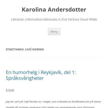
Karolina Andersdotter
Librarian, Information Advocate, A 21st Century Oscar Wilde
Hoppa
Meny
till
innehåll
ETIKETTARKIV:
CAFÉ NORDEN
En humorhelg i Reykjavík, del 1:
Språksvårigheter
6 svar
Jag har varit på Café Norden nu i helgen, som ordnades av Norðklubburinn på Island.
Ungefär 40 nordiska ungdomar (alla länder var representerade utom Färöarna)