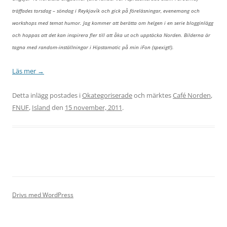
träffades torsdag – söndag i Reykjavík och gick på föreläsningar, evenemang och
workshops med temat humor. Jag kommer att berätta om helgen i en serie blogginlägg
och hoppas att det kan inspirera fler till att åka ut och upptäcka Norden. Bilderna är
tagna med random-inställningar i Hipstamatic på min iFon (spexigt!).
Läs mer
→
Detta inlägg postades i
Okategoriserade
och märktes
Café Norden
,
FNUF
,
Island
den
15 november, 2011
.
Drivs med WordPress