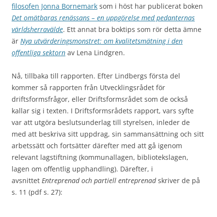
filosofen Jonna Bornemark
som i höst har publicerat boken
Det omätbaras renässans – en uppgörelse med pedanternas
världsherravälde
. Ett annat bra boktips som rör detta ämne
är
Nya utvärderingsmonstret: om kvalitetsmätning i den
offentliga sektorn
av Lena Lindgren.
Nå, tillbaka till rapporten. Efter Lindbergs första del
kommer så rapporten från Utvecklingsrådet för
driftsformsfrågor, eller Driftsformsrådet som de också
kallar sig i texten. I Driftsformsrådets rapport, vars syfte
var att utgöra beslutsunderlag till styrelsen, inleder de
med att beskriva sitt uppdrag, sin sammansättning och sitt
arbetssätt och fortsätter därefter med att gå igenom
relevant lagstiftning (kommunallagen, bibliotekslagen,
lagen om offentlig upphandling). Därefter, i
avsnittet
Entreprenad och partiell entreprenad
skriver de på
s. 11 (pdf s. 27):