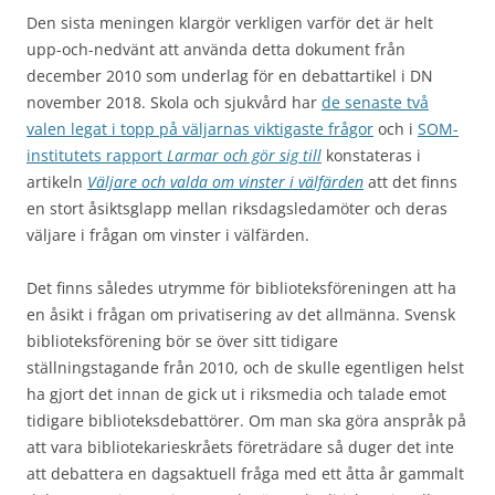
Den sista meningen klargör verkligen varför det är helt
upp-och-nedvänt att använda detta dokument från
december 2010 som underlag för en debattartikel i DN
november 2018. Skola och sjukvård har
de senaste två
valen legat i topp på väljarnas viktigaste frågor
och i
SOM-
institutets rapport
Larmar och gör sig till
konstateras i
artikeln
Väljare och valda om vinster i välfärden
att det finns
en stort åsiktsglapp mellan riksdagsledamöter och deras
väljare i frågan om vinster i välfärden.
Det finns således utrymme för biblioteksföreningen att ha
en åsikt i frågan om privatisering av det allmänna. Svensk
biblioteksförening bör se över sitt tidigare
ställningstagande från 2010, och de skulle egentligen helst
ha gjort det innan de gick ut i riksmedia och talade emot
tidigare biblioteksdebattörer. Om man ska göra anspråk på
att vara bibliotekarieskråets företrädare så duger det inte
att debattera en dagsaktuell fråga med ett åtta år gammalt