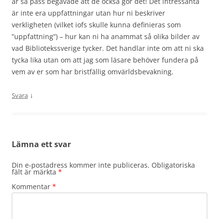
är så pass begåvade att de också gör det! Det intressanta
är inte era uppfattningar utan hur ni beskriver
verkligheten (vilket iofs skulle kunna definieras som
”uppfattning”) – hur kan ni ha anammat så olika bilder av
vad Bibliotekssverige tycker. Det handlar inte om att ni ska
tycka lika utan om att jag som läsare behöver fundera på
vem av er som har bristfällig omvärldsbevakning.
↓
Svara
Lämna ett svar
Din e-postadress kommer inte publiceras.
Obligatoriska
fält är märkta
*
Kommentar
*