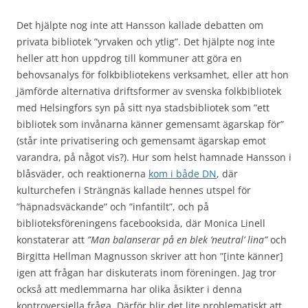
Det hjälpte nog inte att Hansson kallade debatten om
privata bibliotek ”yrvaken och ytlig”. Det hjälpte nog inte
heller att hon uppdrog till kommuner att göra en
behovsanalys för folkbibliotekens verksamhet, eller att hon
jämförde alternativa driftsformer av svenska folkbibliotek
med Helsingfors syn på sitt nya stadsbibliotek som ”ett
bibliotek som invånarna känner gemensamt ägarskap för”
(står inte privatisering och gemensamt ägarskap emot
varandra, på något vis?). Hur som helst hamnade Hansson i
blåsväder, och reaktionerna
kom i både DN
, där
kulturchefen i Strängnäs kallade hennes utspel för
”häpnadsväckande” och ”infantilt”, och på
biblioteksföreningens facebooksida, där Monica Linell
konstaterar att
”
Man balanserar på en blek ’neutral’ lina
”
och
Birgitta Hellman Magnusson skriver att hon ”[inte känner]
igen att frågan har diskuterats inom föreningen. Jag tror
också att medlemmarna har olika åsikter i denna
kontroversiella fråga. Därför blir det lite problematiskt att