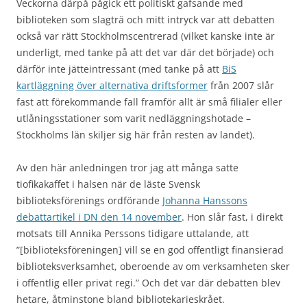
Veckorna därpå pågick ett politiskt gafsande med
biblioteken som slagträ och mitt intryck var att debatten
också var rätt Stockholmscentrerad (vilket kanske inte är
underligt, med tanke på att det var där det började) och
därför inte jätteintressant (med tanke på att
BiS
kartläggning över alternativa driftsformer
från 2007 slår
fast att förekommande fall framför allt är små filialer eller
utlåningsstationer som varit nedläggningshotade –
Stockholms län skiljer sig här från resten av landet).
Av den här anledningen tror jag att många satte
tiofikakaffet i halsen när de läste Svensk
biblioteksförenings ordförande
Johanna Hanssons
debattartikel i DN den 14 november
. Hon slår fast, i direkt
motsats till Annika Perssons tidigare uttalande, att
”[biblioteksföreningen] vill se en god offentligt finansierad
biblioteksverksamhet, oberoende av om verksamheten sker
i offentlig eller privat regi.” Och det var där debatten blev
hetare, åtminstone bland bibliotekarieskrået.