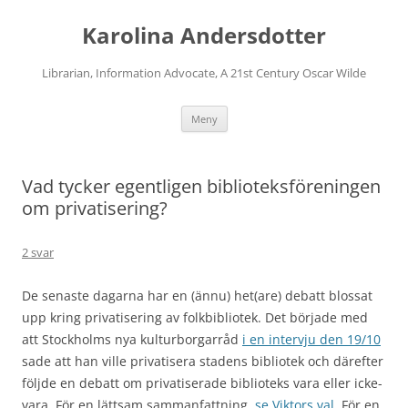
Karolina Andersdotter
Librarian, Information Advocate, A 21st Century Oscar Wilde
Hoppa
Meny
till
innehåll
Vad tycker egentligen biblioteksföreningen
om privatisering?
2 svar
De senaste dagarna har en (ännu) het(are) debatt blossat
upp kring privatisering av folkbibliotek. Det började med
att Stockholms nya kulturborgarråd
i en intervju den 19/10
sade att han ville privatisera stadens bibliotek och därefter
följde en debatt om privatiserade biblioteks vara eller icke-
vara. För en lättsam sammanfattning,
se Viktors val
. För en