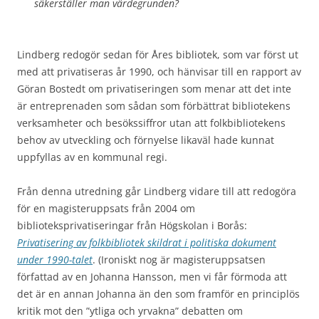
säker­ställer man värdegrunden?
Lindberg redogör sedan för Åres bibliotek, som var först ut
med att privatiseras år 1990, och hänvisar till en rapport av
Göran Bostedt om privatiseringen som menar att det inte
är entreprenaden som sådan som förbättrat bibliotekens
verksamheter och besökssiffror utan att folkbibliotekens
behov av utveckling och förnyelse likaväl hade kunnat
uppfyllas av en kommunal regi.
Från denna utredning går Lindberg vidare till att redogöra
för en magisteruppsats från 2004 om
biblioteksprivatiseringar från Högskolan i Borås:
Privatisering av folkbibliotek skildrat i politiska dokument
under 1990-talet
. (Ironiskt nog är magisteruppsatsen
författad av en Johanna Hansson, men vi får förmoda att
det är en annan Johanna än den som framför en principlös
kritik mot den ”ytliga och yrvakna” debatten om