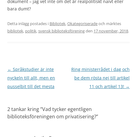
dokument – jag vet inte om det är realpolitiskt naivt eller
bara dumt?
Detta inlägg postades i
Bibliotek
,
Okategoriserade
och märktes
bibliotek
,
politik
,
svensk biblioteksförening
den
17 november, 2018
.
Inläggsnavigering
←
Språkstudier är inte
Ring ministerrådet i dag och
nyckeln till allt, men en
be dem rösta nej till artikel
pusselbit till det mesta
11 och artikel 13!
→
2 tankar kring ”
Vad tycker egentligen
biblioteksföreningen om privatisering?
”