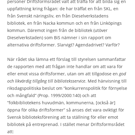
personer Driftsformsrådet valt att träffa för att bilda sig en
uppfattning kring frågan: de har träffat en från SKL, en
från Svenskt näringsliv, en från Dieselverkstadens
bibliotek, en från Nacka kommun och en från Linköpings
kommun. Däremot ingen från de bibliotek (utöver
Dieselverkstaden) som BiS nämner i sin rapport om
alternativa driftsformer. Slarvigt? Agendadrivet? Varför?
När rådet ska lämna ett förslag till styrelsen sammanfattar
de rapporten med att frågan inte handlar om att vara för
eller emot vissa driftsformer, utan om att tillgodose en
god
och likvärdig tillgång till biblioteksservice
. Med hänvisning till
riksdagspolitiska beslut om ”konkurrenspolitik för förnyelse
och mångfald” (Prop. 1999/2000:140) och att
”folkbibliotekens huvudmän, kommunerna, [också är]
öppna för olika driftsformer” så anses det vara oviktigt för
Svensk biblioteksförening att ta ställning för eller emot
bibliotek på entreprenad. I stället menar Driftsformsrådet
att: