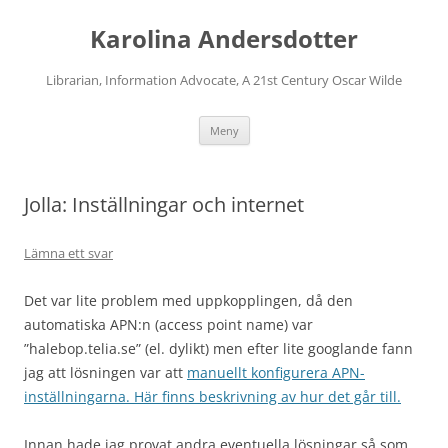
Karolina Andersdotter
Librarian, Information Advocate, A 21st Century Oscar Wilde
Hoppa
Meny
till
innehåll
Jolla: Inställningar och internet
Lämna ett svar
Det var lite problem med uppkopplingen, då den
automatiska APN:n (access point name) var
”halebop.telia.se” (el. dylikt) men efter lite googlande fann
jag att lösningen var att
manuellt konfigurera APN-
inställningarna. Här finns beskrivning av hur det går till.
Innan hade jag provat andra eventuella lösningar så som