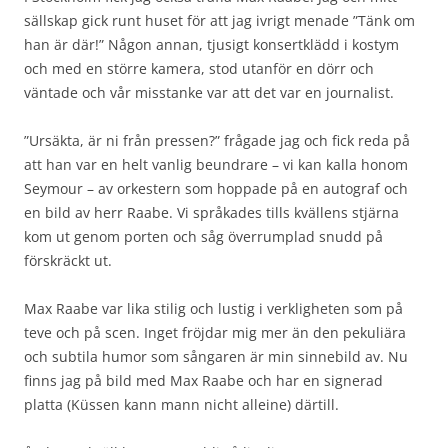
sällskap gick runt huset för att jag ivrigt menade ”Tänk om
han är där!” Någon annan, tjusigt konsertklädd i kostym
och med en större kamera, stod utanför en dörr och
väntade och vår misstanke var att det var en journalist.
”Ursäkta, är ni från pressen?” frågade jag och fick reda på
att han var en helt vanlig beundrare – vi kan kalla honom
Seymour – av orkestern som hoppade på en autograf och
en bild av herr Raabe. Vi språkades tills kvällens stjärna
kom ut genom porten och såg överrumplad snudd på
förskräckt ut.
Max Raabe var lika stilig och lustig i verkligheten som på
teve och på scen. Inget fröjdar mig mer än den pekuliära
och subtila humor som sångaren är min sinnebild av. Nu
finns jag på bild med Max Raabe och har en signerad
platta (Küssen kann mann nicht alleine) därtill.