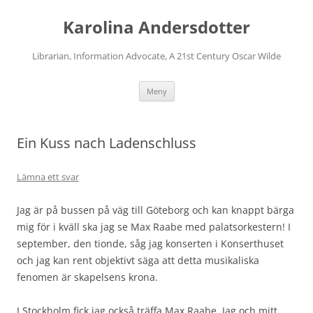
Karolina Andersdotter
Librarian, Information Advocate, A 21st Century Oscar Wilde
Hoppa
Meny
till
innehåll
Ein Kuss nach Ladenschluss
Lämna ett svar
Jag är på bussen på väg till Göteborg och kan knappt bärga
mig för i kväll ska jag se Max Raabe med palatsorkestern! I
september, den tionde, såg jag konserten i Konserthuset
och jag kan rent objektivt säga att detta musikaliska
fenomen är skapelsens krona.
I Stockholm fick jag också träffa Max Raabe. Jag och mitt