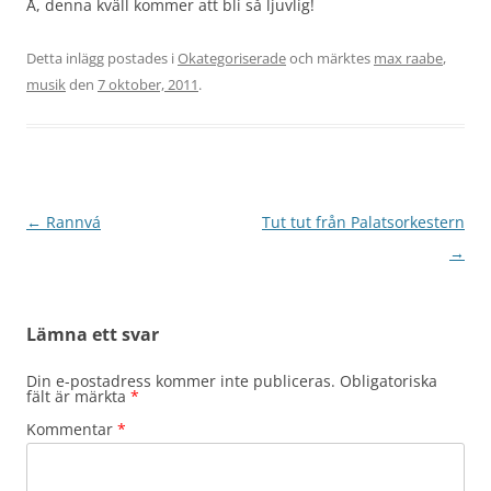
Å, denna kväll kommer att bli så ljuvlig!
Detta inlägg postades i
Okategoriserade
och märktes
max raabe
,
musik
den
7 oktober, 2011
.
Inläggsnavigering
←
Rannvá
Tut tut från Palatsorkestern
→
Lämna ett svar
Din e-postadress kommer inte publiceras.
Obligatoriska
fält är märkta
*
Kommentar
*