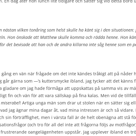
n. En dag äter hon lunch lite tidigare och sätter sig vid detta bord
m nästan vilken tonåring som helst skulle ha känt sig i den situationen
ln. Hon önskade att Matthew skulle komma och rädda henne. Hon kände 
för det bevisade att han och de andra killarna inte såg henne som en
 en gång en vän när frågade om det inte kändes tråkigt att på nåder
ag går gärna som —’s kuttersmycke ibland, jag tycker att det känns fin
ra gladare om jag hade förmåga att uppskattas på samma vis av män 
ligt fin och vän för att vara sällskap på fina kalas. Men vid de tillfäl
g
miserabel
! Artiga unga män som drar ut stolen när en sätter sig el
v vad jag ägnar mina dagar åt, vad mina intressen är och så vidare. 
och sin förträfflighet, men i värsta fall är de helt obenägna att stå 
ionsfrågor (och tro för all del inte att frågorna följs av motfrågor)
n frustrerande oangelägenheten uppstår. Jag upplever ibland en trös