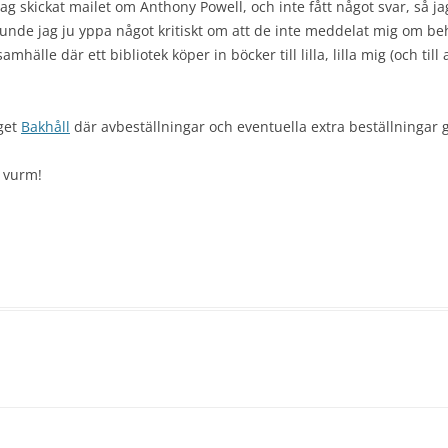
jag skickat mailet om Anthony Powell, och inte fått något svar, så j
unde jag ju yppa något kritiskt om att de inte meddelat mig om be
amhälle där ett bibliotek köper in böcker till lilla, lilla mig (och til
aget
Bakhåll
där avbeställningar och eventuella extra beställningar g
 vurm!