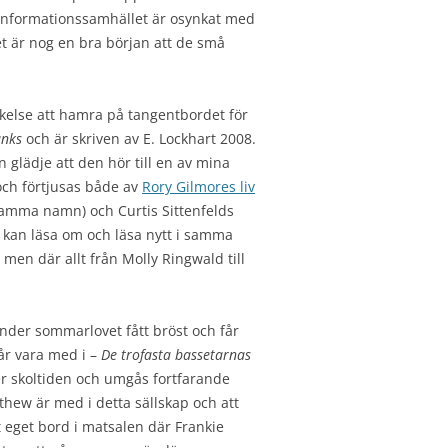
a informationssamhället är osynkat med
t är nog en bra början att de små
ckelse att hamra på tangentbordet för
anks
och är skriven av E. Lockhart 2008.
 glädje att den hör till en av mina
 och förtjusas både av
Rory Gilmores liv
samma namn) och Curtis Sittenfelds
ag kan läsa om och läsa nytt i samma
men där allt från Molly Ringwald till
nder sommarlovet fått bröst och får
får vara med i –
De trofasta bassetarnas
er skoltiden och umgås fortfarande
thew är med i detta sällskap och att
t eget bord i matsalen där Frankie