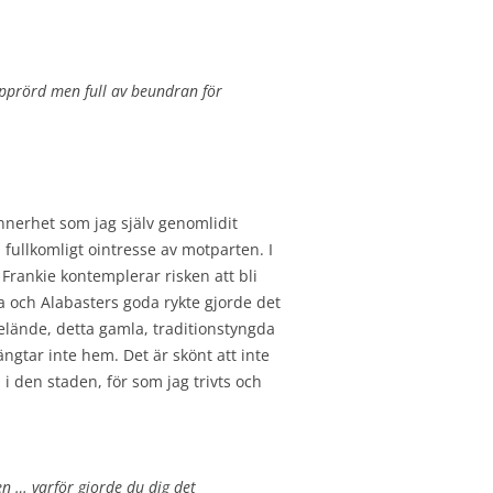
pprörd men full av beundran för
nnerhet som jag själv genomlidit
fullkomligt ointresse av motparten. I
Frankie kontemplerar risken att bli
na och Alabasters goda rykte gjorde det
elände, detta gamla, traditionstyngda
ngtar inte hem. Det är skönt att inte
 i den staden, för som jag trivts och
men … varför gjorde du dig det