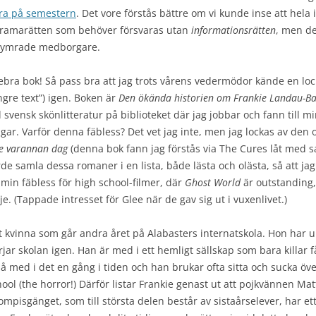
era på semestern
. Det vore förstås bättre om vi kunde inse att hel
anoramarätten som behöver försvaras utan
informationsrätten
, men de
kymrade medborgare.
ttebra bok! Så pass bra att jag trots vårens vedermödor kände en lo
ngre text”) igen. Boken är
Den ökända historien om Frankie Landau-B
svensk skönlitteratur på biblioteket där jag jobbar och fann till min
ingar. Varför denna fäbless? Det vet jag inte, men jag lockas av den
te varannan dag
(denna bok fann jag förstås via The Cures låt med 
orde samla dessa romaner i en lista, både lästa och olästa, så att j
s min fäbless för high school-filmer, där
Ghost World
är outstanding, 
je. (Tappade intresset för Glee när de gav sig ut i vuxenlivet.)
t kvinna som går andra året på Alabasters internatskola. Hon har u
ar skolan igen. Han är med i ett hemligt sällskap som bara killar 
så med i det en gång i tiden och han brukar ofta sitta och sucka öv
ol (the horror!) Därför listar Frankie genast ut att pojkvännen Mat
pisgänget, som till största delen består av sistaårselever, har et