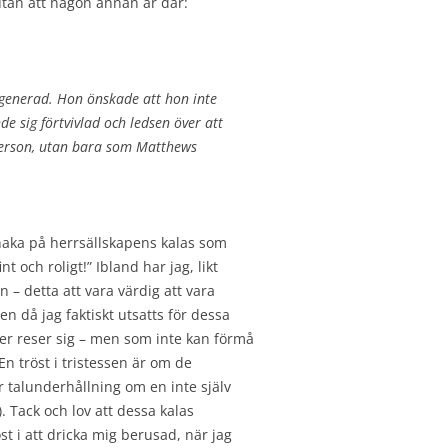
 utan att någon annan är där:
: generad. Hon önskade att hon inte
sig förtvivlad och ledsen över att
 person, utan bara som Matthews
 haka på herrsällskapens kalas som
t och roligt!” Ibland har jag, likt
– detta att vara värdig att vara
len då jag faktiskt utsatts för dessa
ler reser sig – men som inte kan förmå
En tröst i tristessen är om de
för talunderhållning om en inte själv
. Tack och lov att dessa kalas
t i att dricka mig berusad, när jag