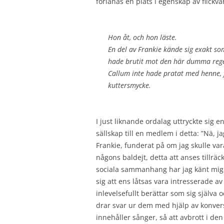
förlänas en plats i egenskap av flickvä
Hon åt, och hon läste.
En del av Frankie kände sig exakt so
hade brutit mot den här dumma rege
Callum inte hade pratat med henne, 
kuttersmycke.
I just liknande ordalag uttryckte sig
sällskap till en medlem i detta: ”Nä, j
Frankie, funderat på om jag skulle va
någons baldejt, detta att anses tillräck
sociala sammanhang har jag känt mi
sig att ens låtsas vara intresserade a
inlevelsefullt berättar som sig själva 
drar svar ur dem med hjälp av konversat
innehåller sånger, så att avbrott i de