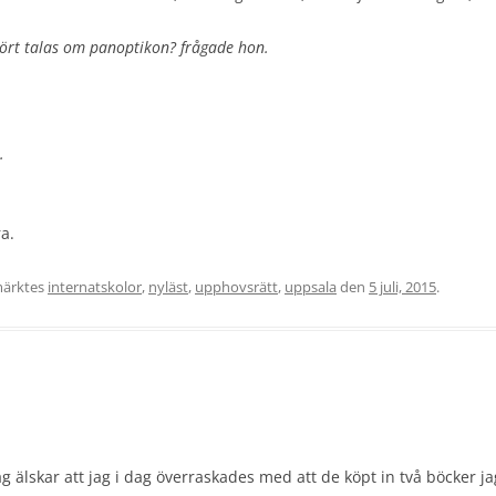
ört talas om panoptikon? frågade hon.
.
a.
ärktes
internatskolor
,
nyläst
,
upphovsrätt
,
uppsala
den
5 juli, 2015
.
ag älskar att jag i dag överraskades med att de köpt in två böcker ja