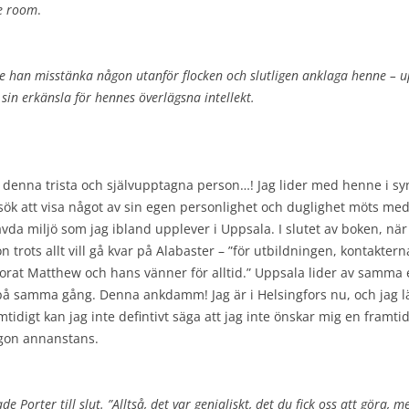
he room
.
e han misstänka någon utanför flocken och slutligen anklaga henne – u
 sin erkänsla för hennes överlägsna intellekt.
 i denna trista och självupptagna person…! Jag lider med henne i sy
sök att visa något av sin egen personlighet och duglighet möts med 
da miljö som jag ibland upplever i Uppsala. I slutet av boken, när 
n trots allt vill gå kvar på Alabaster – ”för utbildningen, kontakter
orat Matthew och hans vänner för alltid.” Uppsala lider av samma 
 på samma gång. Denna ankdamm! Jag är i Helsingfors nu, och jag lä
idigt kan jag inte defintivt säga att jag inte önskar mig en framtid
någon annanstans.
de Porter till slut. ”Alltså, det var genialiskt, det du fick oss att göra, 