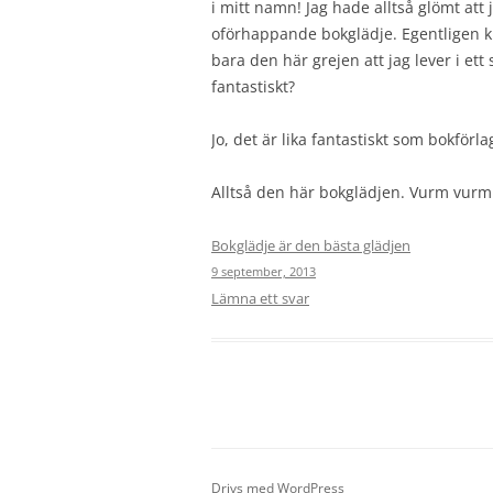
i mitt namn! Jag hade alltså glömt att 
oförhappande bokglädje. Egentligen k
bara den här grejen att jag lever i ett s
fantastiskt?
Jo, det är lika fantastiskt som bokförl
Alltså den här bokglädjen. Vurm vurm
Bokglädje är den bästa glädjen
9 september, 2013
Lämna ett svar
Drivs med WordPress