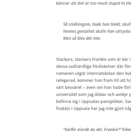
känner att det är
too much stupid in t
Så småningom, hade hon tänkt, skull
hennes genialitet skulle han uttrycka
Men så blev det inte.
Stackars, stackars Frankie som är kär
dessa outhärdliga förälskelser där för
romanen utgör internatskolan den kväv
relegerad, kommer hon fram till att ho
värt besväret – även om hon hade förl
universitet som jag älskar och avskyr
befinna sig i Uppsalas panoptikon. Samt
frodats i Uppsala har jag inte gjort 
”Varför gjorde du det, Frankie?” fråga