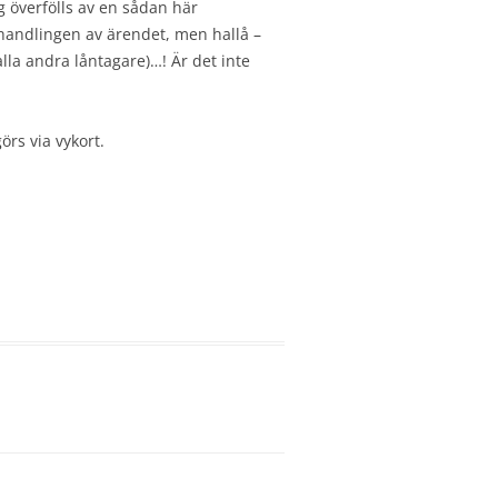
ag överfölls av en sådan här
handlingen av ärendet, men hallå –
l alla andra låntagare)…! Är det inte
örs via vykort.