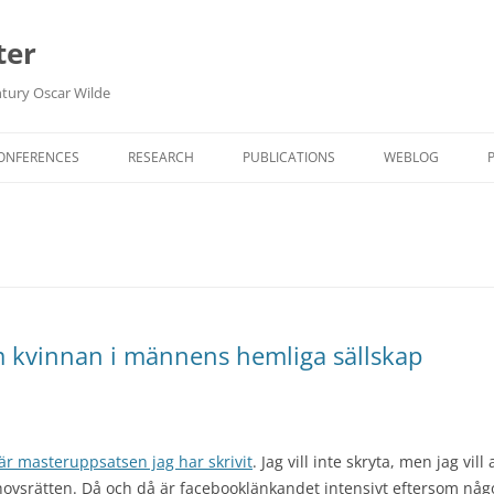
ter
ntury Oscar Wilde
Hoppa
till
CONFERENCES
RESEARCH
PUBLICATIONS
WEBLOG
innehåll
OPEN SCIENCE DECLARATIONS
FORSKNINGSDA
IN ENGLISH
BIBLIOTEK
HAUTE LECTURE
 kvinnan i männens hemliga sällskap
ARKIV
är masteruppsatsen jag har skrivit
. Jag vill inte skryta, men jag vil
pphovsrätten. Då och då är facebooklänkandet intensivt eftersom n