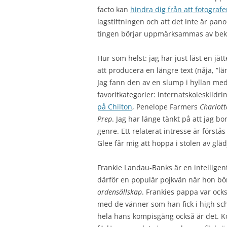
facto kan
hindra dig från att fotograf
lagstiftningen och att det inte är p
tingen börjar uppmärksammas av be
Hur som helst: jag har just läst en jä
att producera en längre text (nåja, ”lä
Jag fann den av en slump i hyllan med 
favoritkategorier: internatskoleskildr
på Chilton
, Penelope Farmers
Charlot
Prep
. Jag har länge tänkt på att jag b
genre. Ett relaterat intresse är förstå
Glee får mig att hoppa i stolen av gläd
Frankie Landau-Banks är en intelligen
därför en populär pojkvän när hon börj
ordensällskap
. Frankies pappa var ock
med de vänner som han fick i high scho
hela hans kompisgäng också är det. Kom