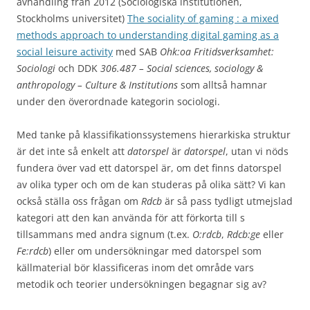
avhandling från 2012 (Sociologiska institutionen,
Stockholms universitet)
The sociality of gaming : a mixed
methods approach to understanding digital gaming as a
social leisure activity
med SAB
Ohk:oa Fritidsverksamhet:
Sociologi
och DDK
306.487 – Social sciences, sociology &
anthropology – Culture & Institutions
som alltså hamnar
under den överordnade kategorin sociologi.
Med tanke på klassifikationssystemens hierarkiska struktur
är det inte så enkelt att
datorspel
är
datorspel
, utan vi nöds
fundera över vad ett datorspel är, om det finns datorspel
av olika typer och om de kan studeras på olika sätt? Vi kan
också ställa oss frågan om
Rdcb
är så pass tydligt utmejslad
kategori att den kan använda för att förkorta till s
tillsammans med andra signum (t.ex.
O:rdcb
,
Rdcb:ge
eller
Fe:rdcb
) eller om undersökningar med datorspel som
källmaterial bör klassificeras inom det område vars
metodik och teorier undersökningen begagnar sig av?