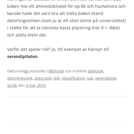
boken hos ett ämnesbibliotek för språk och humaniora och
kanske hade det varit bra att ställa boken bland
datorlingvistiken (som ju är ett stort ämne på universitetet)
i stället för att ta närmsta bästa placering (här
R <- Rdcb
)
och ställa titeln där.
Varför det spelar roll? Jo, till exempel av hänsyn till
serendipiteten
.
Detta inlägg postades i
Bibliotek
och märktes
bibliotek
,
datorlingvistik
,
datorspel
,
ddk
,
klassifikation
,
sab
,
serendipitet
,
språk
den
3 maj, 2014
.