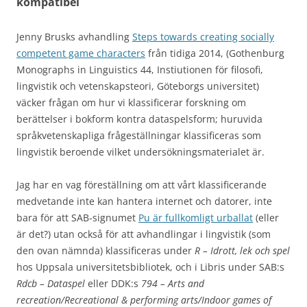
kompatibel
Jenny Brusks avhandling
Steps towards creating socially
competent game characters
från tidiga 2014, (Gothenburg
Monographs in Linguistics 44, Instiutionen för filosofi,
lingvistik och vetenskapsteori, Göteborgs universitet)
väcker frågan om hur vi klassificerar forskning om
berättelser i bokform kontra dataspelsform; huruvida
språkvetenskapliga frågeställningar klassificeras som
lingvistik beroende vilket undersökningsmaterialet är.
Jag har en vag föreställning om att vårt klassificerande
medvetande inte kan hantera internet och datorer, inte
bara för att SAB-signumet
Pu är fullkomligt urballat
(eller
är det?) utan också för att avhandlingar i lingvistik (som
den ovan nämnda) klassificeras under
R – Idrott, lek och spel
hos Uppsala universitetsbibliotek, och i Libris under SAB:s
Rdcb – Dataspel
eller DDK:s
794 – Arts and
recreation/Recreational & performing arts/Indoor games of