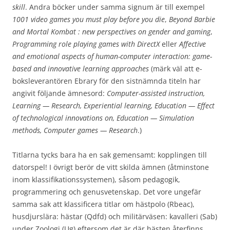
skill
. Andra böcker under samma signum är till exempel
1001 video games you must play before you die
,
Beyond Barbie
and Mortal Kombat : new perspectives on gender and gaming
,
Programming role playing games with DirectX
eller
Affective
and emotional aspects of human-computer interaction: game-
based and innovative learning approaches
(märk väl att e-
boksleverantören Ebrary för den sistnämnda titeln har
angivit följande ämnesord:
Computer-assisted instruction,
Learning — Research, Experiential learning, Education — Effect
of technological innovations on, Education — Simulation
methods, Computer games — Research
.)
Titlarna tycks bara ha en sak gemensamt: kopplingen till
datorspel! I övrigt berör de vitt skilda ämnen (åtminstone
inom klassifikationssystemen), såsom pedagogik,
programmering och genusvetenskap. Det vore ungefär
samma sak att klassificera titlar om hästpolo (Rbeac),
husdjurslära: hästar (Qdfd) och militärväsen: kavalleri (Sab)
under Zoologi (Ug) eftersom det är där hästen återfinns.