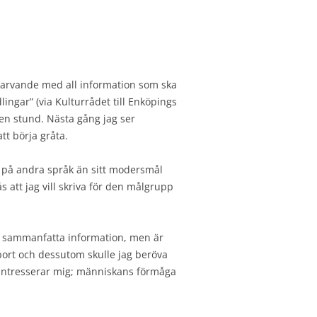
t harvande med all information som ska
lingar” (via Kulturrådet till Enköpings
 en stund. Nästa gång jag ser
tt börja gråta.
 på andra språk än sitt modersmål
s att jag vill skriva för den målgrupp
ch sammanfatta information, men är
 bort och dessutom skulle jag beröva
n intresserar mig; människans förmåga