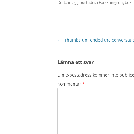
Detta inlägg postades i
Forskningsdagbok
o
Inläggsnavigering
←
”Thumbs up” ended the conversatio
Lämna ett svar
Din e-postadress kommer inte publice
Kommentar
*