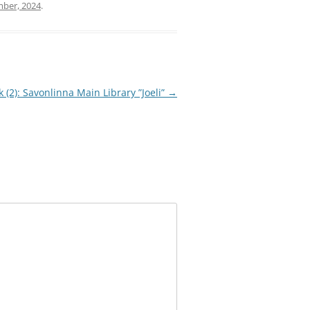
mber, 2024
.
 (2): Savonlinna Main Library ”Joeli”
→