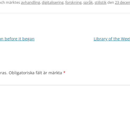
ch märktes
avhandling
,
digitalisering
,
forskning
,
språk
,
stilistik
den
23 dece
n before it began
Library of the Week
ras.
Obligatoriska fält är märkta
*