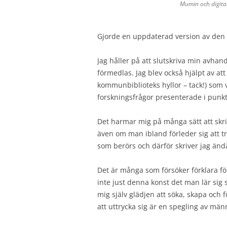
Mumin och digital
Gjorde en uppdaterad version av den h
Jag håller på att slutskriva min avhan
förmedlas. Jag blev också hjälpt av att
kommunbiblioteks hyllor – tack!) som v
forskningsfrågor presenterade i punktf
Det harmar mig på många sätt att skr
även om man ibland förleder sig att tr
som berörs och därför skriver jag ändå
Det är många som försöker förklara f
inte just denna konst det man lär sig 
mig själv glädjen att söka, skapa och
att uttrycka sig är en spegling av män