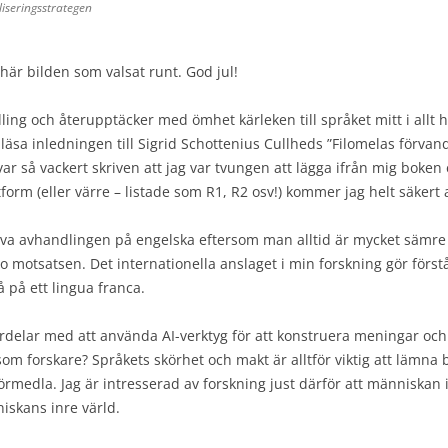
iseringsstrategen
är bilden som valsat runt. God jul!
dling och återupptäcker med ömhet kärleken till språket mitt i all
 läsa inledningen till Sigrid Schottenius Cullheds ”Filomelas förvand
ar så vackert skriven att jag var tvungen att lägga ifrån mig boken
orm (eller värre – listade som R1, R2 osv!) kommer jag helt säkert a
iva avhandlingen på engelska eftersom man alltid är mycket sämre
o motsatsen. Det internationella anslaget i min forskning gör förstå
 på ett lingua franca.
ördelar med att använda AI-verktyg för att konstruera meningar o
som forskare? Språkets skörhet och makt är alltför viktig att lämna
 förmedla. Jag är intresserad av forskning just därför att människa
niskans inre värld.