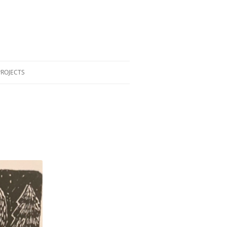
PROJECTS
GBOK
SPEXPOKONFERENSEN 2022
INDIE LIBRARIANS #1LIB1REF –
MAY 2022
DATA DETOX BAR
HOW TO SPOT FAKE NEWS
OFFENTLIG KONST
LISTOR