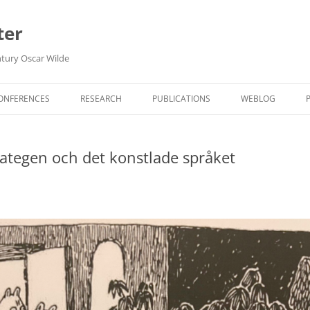
ter
ntury Oscar Wilde
Hoppa
till
CONFERENCES
RESEARCH
PUBLICATIONS
WEBLOG
innehåll
OPEN SCIENCE DECLARATIONS
FORSKNINGSDA
rategen och det konstlade språket
IN ENGLISH
BIBLIOTEK
HAUTE LECTURE
ARKIV