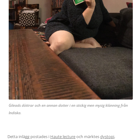
Gileads döttrar och en annan dotter i en stickig men mysig klänning från
Indiska.
Detta inlägg postades i
Haute lecture
och märktes
dystopi
,