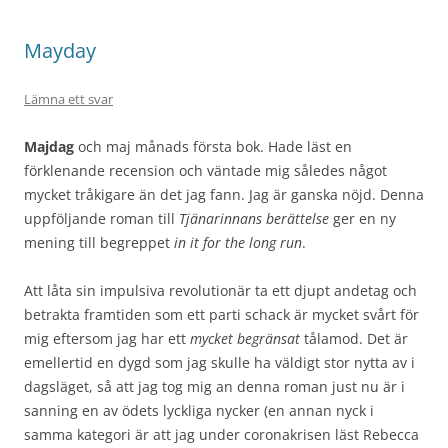
Mayday
Lämna ett svar
Majdag
och maj månads första bok. Hade läst en
förklenande recension och väntade mig således något
mycket tråkigare än det jag fann. Jag är ganska nöjd. Denna
uppföljande roman till
Tjänarinnans berättelse
ger en ny
mening till begreppet
in it for the long run
.
Att låta sin impulsiva revolutionär ta ett djupt andetag och
betrakta framtiden som ett parti schack är mycket svårt för
mig eftersom jag har ett
mycket begränsat
tålamod. Det är
emellertid en dygd som jag skulle ha väldigt stor nytta av i
dagsläget, så att jag tog mig an denna roman just nu är i
sanning en av ödets lyckliga nycker (en annan nyck i
samma kategori är att jag under coronakrisen läst Rebecca