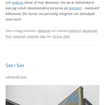
och
noyb.eu
(None of Your Business). Om du är bibliotekarie
kan jag också rekommendera kurserna på
Digiteket
– eventuellt
tillkommer fler kurser om personlig integritet och dataskydd
inom kort!
Detta inlägg postades i
Bibliotek
och märktes
bahnhof
,
dataskydd
,
flytt
,
integritet
,
internet
,
telia
den
25 maj, 2020
.
Sax i Sax
Lämna ett svar