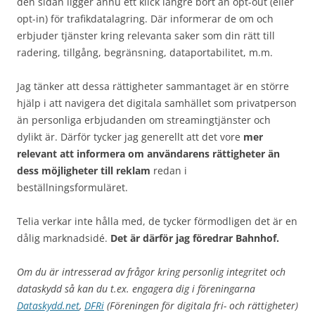
den sidan ligger ännu ett klick längre bort än opt-out (eller
opt-in) för trafikdatalagring. Där informerar de om och
erbjuder tjänster kring relevanta saker som din rätt till
radering, tillgång, begränsning, dataportabilitet, m.m.
Jag tänker att dessa rättigheter sammantaget är en större
hjälp i att navigera det digitala samhället som privatperson
än personliga erbjudanden om streamingtjänster och
dylikt är. Därför tycker jag generellt att det vore
mer
relevant att informera om användarens rättigheter än
dess möjligheter till reklam
redan i
beställningsformuläret.
Telia verkar inte hålla med, de tycker förmodligen det är en
dålig marknadsidé.
Det är därför jag föredrar Bahnhof.
Om du är intresserad av frågor kring personlig integritet och
dataskydd så kan du t.ex. engagera dig i föreningarna
Dataskydd.net
,
DFRi
(Föreningen för digitala fri- och rättigheter)