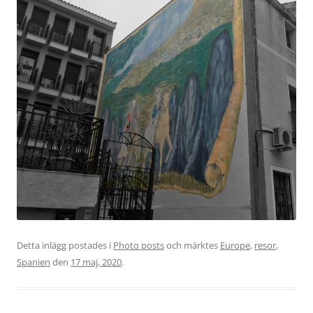
Detta inlägg postades i
Photo posts
och märktes
Europe
,
resor
,
Spanien
den
17 maj, 2020
.