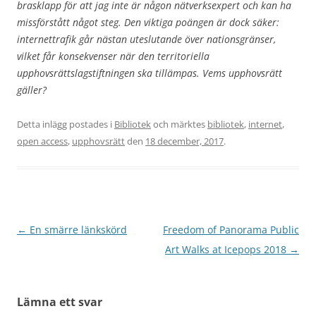
brasklapp för att jag inte är någon nätverksexpert och kan ha
missförstått något steg. Den viktiga poängen är dock säker:
internettrafik går nästan uteslutande över nationsgränser,
vilket får konsekvenser när den territoriella
upphovsrättslagstiftningen ska tillämpas. Vems upphovsrätt
gäller?
Detta inlägg postades i
Bibliotek
och märktes
bibliotek
,
internet
,
open access
,
upphovsrätt
den
18 december, 2017
.
Inläggsnavigering
←
En smärre länkskörd
Freedom of Panorama Public
Art Walks at Icepops 2018
→
Lämna ett svar