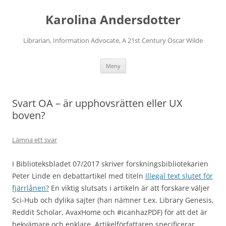
Karolina Andersdotter
Librarian, Information Advocate, A 21st Century Oscar Wilde
Hoppa
Meny
till
innehåll
Svart OA – är upphovsrätten eller UX
boven?
Lämna ett svar
I Biblioteksbladet 07/2017 skriver forskningsbibliotekarien
Peter Linde en debattartikel med titeln
Illegal text slutet för
fjärrlånen?
En viktig slutsats i artikeln är att forskare väljer
Sci-Hub och dylika sajter (han nämner t.ex. Library Genesis,
Reddit Scholar, AvaxHome och #icanhazPDF) för att det är
bekvämare och enklare. Artikelförfattaren specificerar