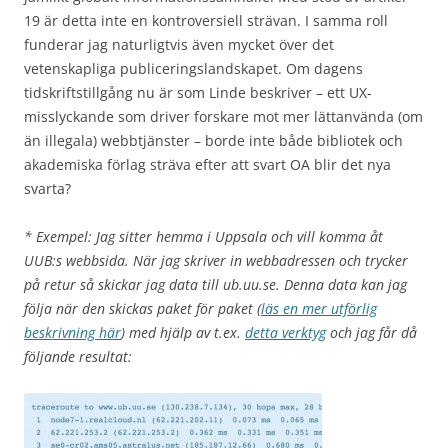
19 är detta inte en kontroversiell strävan. I samma roll
funderar jag naturligtvis även mycket över det
vetenskapliga publiceringslandskapet. Om dagens
tidskriftstillgång nu är som Linde beskriver – ett UX-
misslyckande som driver forskare mot mer lättanvända (om
än illegala) webbtjänster – borde inte både bibliotek och
akademiska förlag sträva efter att svart OA blir det nya
svarta?
* Exempel: Jag sitter hemma i Uppsala och vill komma åt
UUB:s webbsida. När jag skriver in webbadressen och trycker
på retur så skickar jag data till ub.uu.se. Denna data kan jag
följa när den skickas paket för paket (
läs en mer utförlig
beskrivning här
) med hjälp av t.ex.
detta verktyg
och jag får då
följande resultat: