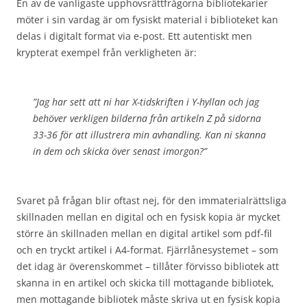
En av de vanligaste upphovsrättfrågorna bibliotekarier
möter i sin vardag är om fysiskt material i biblioteket kan
delas i digitalt format via e-post. Ett autentiskt men
krypterat exempel från verkligheten är:
”Jag har sett att ni har X-tidskriften i Y-hyllan och jag
behöver verkligen bilderna från artikeln Z på sidorna
33-36 för att illustrera min avhandling. Kan ni skanna
in dem och skicka över senast imorgon?”
Svaret på frågan blir oftast nej, för den immaterialrättsliga
skillnaden mellan en digital och en fysisk kopia är mycket
större än skillnaden mellan en digital artikel som pdf-fil
och en tryckt artikel i A4-format. Fjärrlånesystemet – som
det idag är överenskommet – tillåter förvisso bibliotek att
skanna in en artikel och skicka till mottagande bibliotek,
men mottagande bibliotek måste skriva ut en fysisk kopia