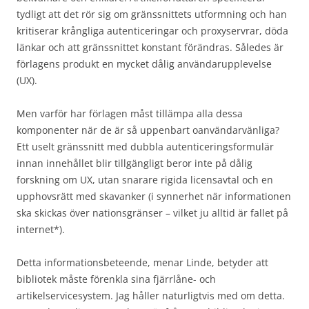
tydligt att det rör sig om gränssnittets utformning och han
kritiserar krångliga autenticeringar och proxyservrar, döda
länkar och att gränssnittet konstant förändras. Således är
förlagens produkt en mycket dålig användarupplevelse
(UX).
Men varför har förlagen måst tillämpa alla dessa
komponenter när de är så uppenbart oanvändarvänliga?
Ett uselt gränssnitt med dubbla autenticeringsformulär
innan innehållet blir tillgängligt beror inte på dålig
forskning om UX, utan snarare rigida licensavtal och en
upphovsrätt med skavanker (i synnerhet när informationen
ska skickas över nationsgränser – vilket ju alltid är fallet på
internet*).
Detta informationsbeteende, menar Linde, betyder att
bibliotek måste förenkla sina fjärrlåne- och
artikelservicesystem. Jag håller naturligtvis med om detta.