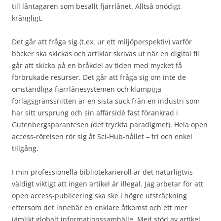
till låntagaren som besällt fjärrlånet. Alltså onödigt
krångligt.
Det går att fråga sig (t.ex. ur ett miljöperspektiv) varför
böcker ska skickas och artiklar skrivas ut när en digital fil
går att skicka på en bråkdel av tiden med mycket få
förbrukade resurser. Det går att fråga sig om inte de
omständliga fjärrlånesystemen och klumpiga
förlagsgränssnitten är en sista suck från en industri som
har sitt ursprung och sin affärsidé fast förankrad i
Gutenbergsparantesen (det tryckta paradigmet). Hela open
access-rörelsen rör sig åt Sci-Hub-hållet – fri och enkel
tillgång.
I min professionella bibliotekarieroll är det naturligtvis
väldigt viktigt att ingen artikel är illegal. Jag arbetar för att
open access-publicering ska ske i högre utsträckning
eftersom det innebär en enklare åtkomst och ett mer
jämlikt globalt informationssamhälle. Med stöd av artikel