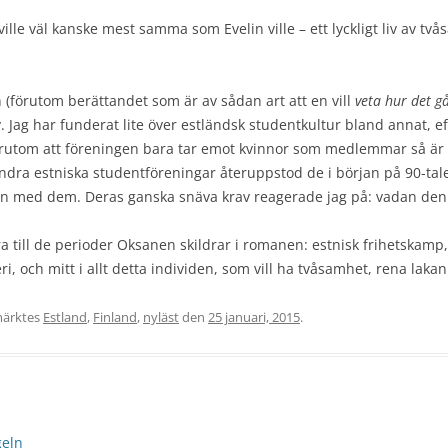
ille väl kanske mest samma som Evelin ville – ett lyckligt liv av t
(förutom berättandet som är av sådan art att en vill
veta hur det g
 av. Jag har funderat lite över estländsk studentkultur bland annat,
örutom att föreningen bara tar emot kvinnor som medlemmar så är o
dra estniska studentföreningar återuppstod de i början på 90-talet 
n med dem. Deras ganska snäva krav reagerade jag på: vadan denna
ra till de perioder Oksanen skildrar i romanen: estnisk frihetskamp,
, och mitt i allt detta individen, som vill ha tvåsamhet, rena laka
ärktes
Estland
,
Finland
,
nyläst
den
25 januari, 2015
.
geln