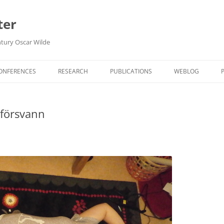
ter
ntury Oscar Wilde
Hoppa
till
CONFERENCES
RESEARCH
PUBLICATIONS
WEBLOG
innehåll
OPEN SCIENCE DECLARATIONS
FORSKNINGSDA
 försvann
IN ENGLISH
BIBLIOTEK
HAUTE LECTURE
ARKIV