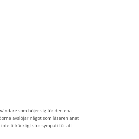
ppvändare som böjer sig för den ena
idorna avslöjar något som läsaren anat
te tillräckligt stor sympati för att