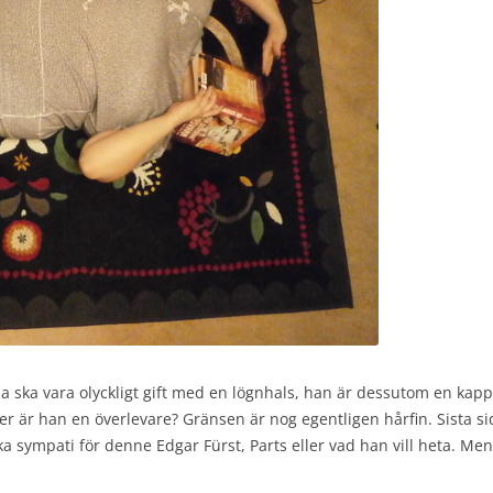
nna ska vara olyckligt gift med en lögnhals, han är dessutom en ka
ler är han en överlevare? Gränsen är nog egentligen hårfin. Sista s
 sympati för denne Edgar Fürst, Parts eller vad han vill heta. Men in