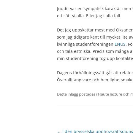
Juudit var en sympatisk karaktär men v
ett sätt vi alla. Eller jag i alla fall.
Det jag uppskattar mest med Oksanen 
som jag tidigare känt till mycket lite
kvinnliga studentföreningen
ENÜS
. F
och tala estniska. Precis som många an
min studentförening tog upp kontakte
Dagens förhållningssätt går att relate
Överallt angivare och hemlighetsmakeri
Detta inlägg postades i
Haute lecture
och m
Inläggsnavigering
←
I den brysselska upphovsrättsdjun