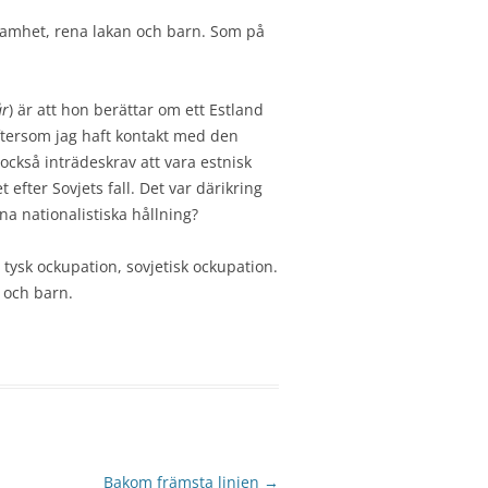
våsamhet, rena lakan och barn. Som på
år
) är att hon berättar om ett Estland
 eftersom jag haft kontakt med den
ckså inträdeskrav att vara estnisk
efter Sovjets fall. Det var därikring
 nationalistiska hållning?
 tysk ockupation, sovjetisk ockupation.
n och barn.
Bakom främsta linjen
→