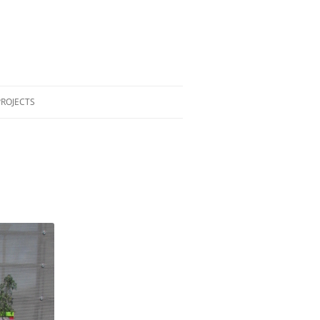
PROJECTS
GBOK
SPEXPOKONFERENSEN 2022
INDIE LIBRARIANS #1LIB1REF –
MAY 2022
DATA DETOX BAR
HOW TO SPOT FAKE NEWS
OFFENTLIG KONST
LISTOR