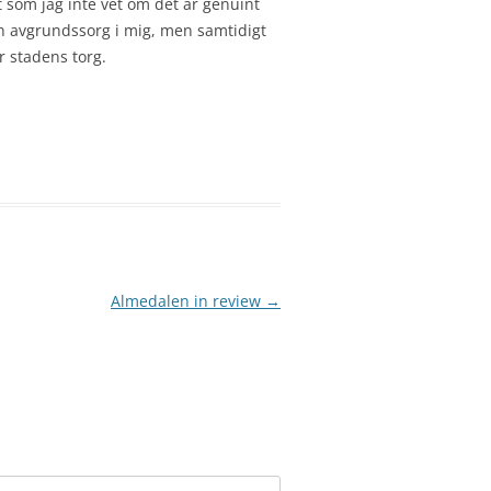
 som jag inte vet om det är genuint
an avgrundssorg i mig, men samtidigt
r stadens torg.
Almedalen in review
→