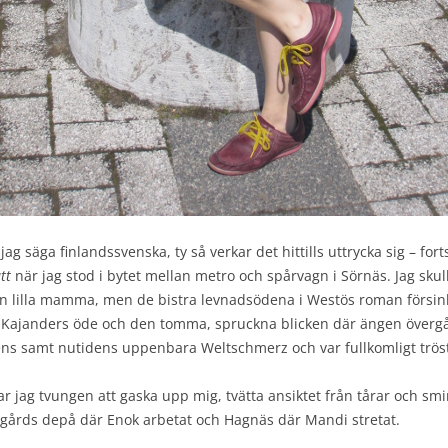
jag säga finlandssvenska, ty så verkar det hittills uttrycka sig – fort
tt
när jag stod i bytet mellan metro och spårvagn i Sörnäs. Jag skull
in lilla mamma, men de bistra levnadsödena i Westös roman försin
u Kajanders öde och den tomma, spruckna blicken där ängen övergår i
ens samt nutidens uppenbara Weltschmerz och var fullkomligt tröstl
r jag tvungen att gaska upp mig, tvätta ansiktet från tårar och smi
allgårds depå där Enok arbetat och Hagnäs där Mandi stretat.