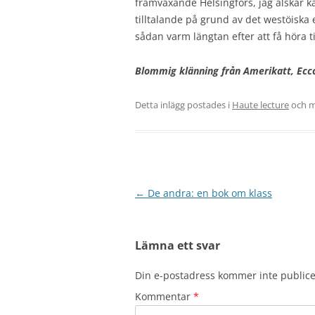
framväxande Helsingfors, jag älskar k
tilltalande på grund av det westöiska
sådan varm längtan efter att få höra t
Blommig klänning från Amerikatt, Eccos
Detta inlägg postades i
Haute lecture
och m
Inläggsnavigering
←
De andra: en bok om klass
Lämna ett svar
Din e-postadress kommer inte publice
Kommentar
*