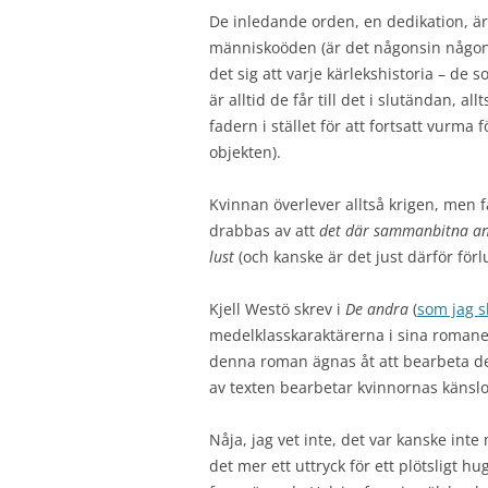
De inledande orden, en dedikation, ä
människoöden (är det någonsin någon so
det sig att varje kärlekshistoria – de 
är alltid de får till det i slutändan
fadern i stället för att fortsatt vurma f
objekten).
Kvinnan överlever alltså krigen, men f
drabbas av att
det där sammanbitna ansi
lust
(och kanske är det just därför förl
Kjell Westö skrev i
De andra
(
som jag s
medelklasskaraktärerna i sina romaner
denna roman ägnas åt att bearbeta de
av texten bearbetar kvinnornas känsl
Nåja, jag vet inte, det var kanske inte
det mer ett uttryck för ett plötsligt h