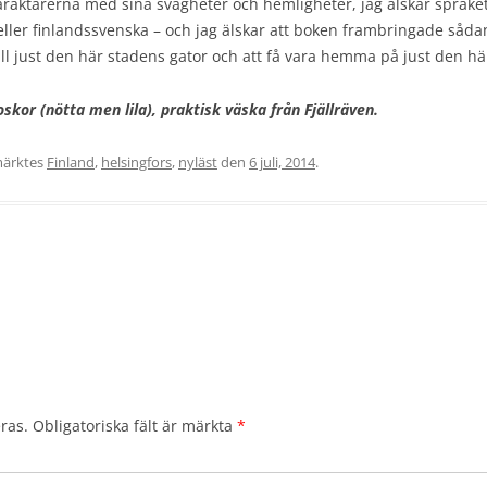
araktärerna med sina svagheter och hemligheter, jag älskar språket
 eller finlandssvenska – och jag älskar att boken frambringade såd
ill just den här stadens gator och att få vara hemma på just den hä
kor (nötta men lila), praktisk väska från Fjällräven.
ärktes
Finland
,
helsingfors
,
nyläst
den
6 juli, 2014
.
ras.
Obligatoriska fält är märkta
*