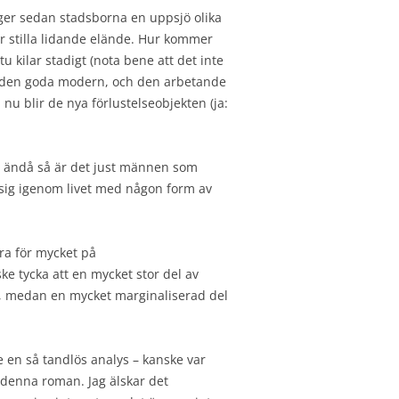
ger sedan stadsborna en uppsjö olika
er stilla lidande elände. Hur kommer
u kilar stadigt (nota bene att det inte
 av den goda modern, och den arbetande
om nu blir de nya förlustelseobjekten (ja:
och ändå så är det just männen som
r sig igenom livet med någon form av
ra för mycket på
e tycka att en mycket stor del av
a, medan en mycket marginaliserad del
te en så tandlös analys – kanske var
 i denna roman. Jag älskar det