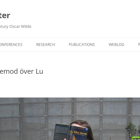
ter
ntury Oscar Wilde
Hoppa
till
CONFERENCES
RESEARCH
PUBLICATIONS
WEBLOG
innehåll
OPEN SCIENCE DECLARATIONS
FORSKNINGSDA
 vemod över Lu
IN ENGLISH
BIBLIOTEK
HAUTE LECTURE
ARKIV