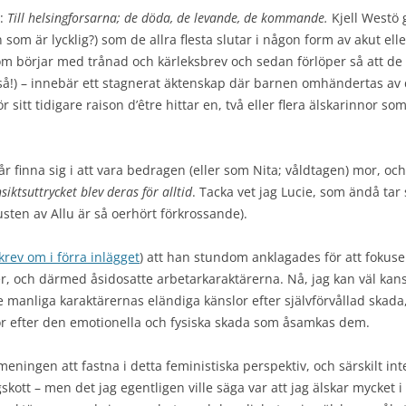
r:
Till helsingforsarna; de döda, de levande, de kommande.
Kjell Westö 
m är lycklig?) som de allra flesta slutar i någon form av akut ell
som börjar med trånad och kärleksbrev och sedan förlöper så att de t
, alltså!) – innebär ett stagnerat äktenskap där barnen omhändertas
ör sitt tidigare raison d’être hittar en, två eller flera älskarinnor s
år finna sig i att vara bedragen (eller som Nita; våldtagen) mor, 
ktsuttrycket blev deras för alltid
. Tacka vet jag Lucie, som ändå ta
usten av Allu är så oerhört förkrossande).
krev om i förra inlägget
) att han stundom anklagades för att fokuse
, och därmed åsidosatte arbetarkaraktärerna. Nå, jag kan väl kansk
 manliga karaktärernas eländiga känslor efter självförvållad skad
or efter den emotionella och fysiska skada som åsamkas dem.
 meningen att fastna i detta feministiska perspektiv, och särskilt in
ugskott – men det jag egentligen ville säga var att jag älskar mycket