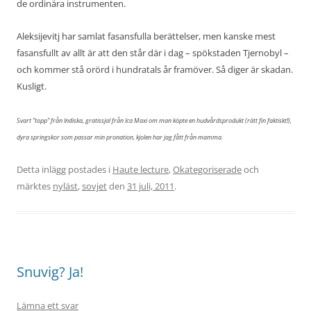
de ordinära instrumenten.
Aleksijevitj har samlat fasansfulla berättelser, men kanske mest
fasansfullt av allt är att den står där i dag – spökstaden Tjernobyl –
och kommer stå orörd i hundratals år framöver. Så diger är skadan.
Kusligt.
Svart ”topp” från Indiska, gratissjal från Ica Maxi om man köpte en hudvårdsprodukt (rätt fin faktiskt!),
dyra springskor som passar min pronation, kjolen har jag fått från mamma.
Detta inlägg postades i
Haute lecture
,
Okategoriserade
och
märktes
nyläst
,
sovjet
den
31 juli, 2011
.
Snuvig? Ja!
Lämna ett svar