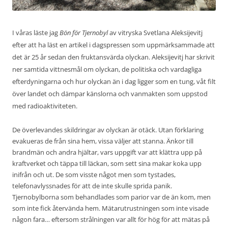
I våras läste jag
Bön för Tjernobyl
av vitryska Svetlana Aleksijevitj
efter att ha läst en artikel i dagspressen som uppmärksammade att
det är 25 år sedan den fruktansvärda olyckan. Aleksijevitj har skrivit
ner samtida vittnesmål om olyckan, de politiska och vardagliga
efterdyningarna och hur olyckan än i dag ligger som en tung, våt filt
över landet och dämpar känslorna och vanmakten som uppstod
med radioaktiviteten.
De överlevandes skildringar av olyckan är otäck. Utan förklaring
evakueras de från sina hem, vissa väljer att stanna. Änkor till
brandmän och andra hjältar, vars uppgift var att klättra upp på
kraftverket och täppa till läckan, som sett sina makar koka upp
inifrån och ut. De som visste något men som tystades,
telefonavlyssnades för att de inte skulle sprida panik.
Tjernobylborna som behandlades som parior var de än kom, men
som inte fick återvända hem. Mätarutrustningen som inte visade
någon fara… eftersom strålningen var allt för hög för att mätas på