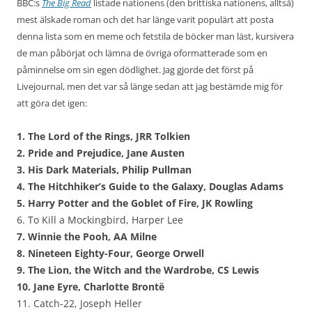
BBC:s
The Big Read
listade nationens (den brittiska nationens, alltså)
mest älskade roman och det har länge varit populärt att posta
denna lista som en meme och fetstila de böcker man läst, kursivera
de man påbörjat och lämna de övriga oformatterade som en
påminnelse om sin egen dödlighet. Jag gjorde det först på
Livejournal, men det var så länge sedan att jag bestämde mig för
att göra det igen:
1. The Lord of the Rings, JRR Tolkien
2. Pride and Prejudice, Jane Austen
3. His Dark Materials, Philip Pullman
4. The Hitchhiker’s Guide to the Galaxy, Douglas Adams
5. Harry Potter and the Goblet of Fire, JK Rowling
6. To Kill a Mockingbird, Harper Lee
7. Winnie the Pooh, AA Milne
8. Nineteen Eighty-Four, George Orwell
9. The Lion, the Witch and the Wardrobe, CS Lewis
10. Jane Eyre, Charlotte Brontë
11. Catch-22, Joseph Heller