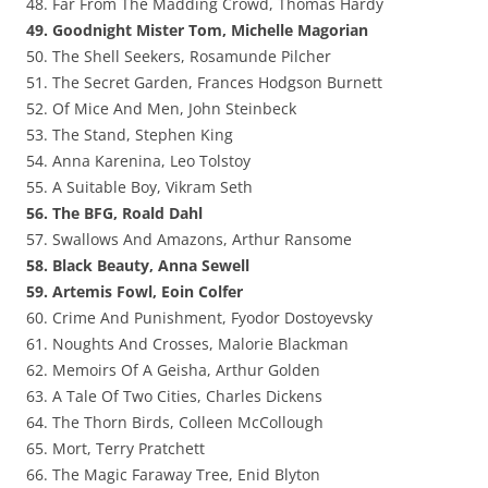
48. Far From The Madding Crowd, Thomas Hardy
49. Goodnight Mister Tom, Michelle Magorian
50. The Shell Seekers, Rosamunde Pilcher
51. The Secret Garden, Frances Hodgson Burnett
52. Of Mice And Men, John Steinbeck
53. The Stand, Stephen King
54. Anna Karenina, Leo Tolstoy
55. A Suitable Boy, Vikram Seth
56. The BFG, Roald Dahl
57. Swallows And Amazons, Arthur Ransome
58. Black Beauty, Anna Sewell
59. Artemis Fowl, Eoin Colfer
60. Crime And Punishment, Fyodor Dostoyevsky
61. Noughts And Crosses, Malorie Blackman
62. Memoirs Of A Geisha, Arthur Golden
63. A Tale Of Two Cities, Charles Dickens
64. The Thorn Birds, Colleen McCollough
65. Mort, Terry Pratchett
66. The Magic Faraway Tree, Enid Blyton