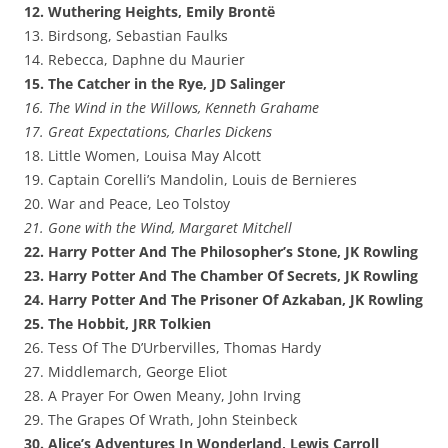
12. Wuthering Heights, Emily Brontë
13. Birdsong, Sebastian Faulks
14. Rebecca, Daphne du Maurier
15. The Catcher in the Rye, JD Salinger
16. The Wind in the Willows, Kenneth Grahame
17. Great Expectations, Charles Dickens
18. Little Women, Louisa May Alcott
19. Captain Corelli’s Mandolin, Louis de Bernieres
20. War and Peace, Leo Tolstoy
21. Gone with the Wind, Margaret Mitchell
22. Harry Potter And The Philosopher’s Stone, JK Rowling
23. Harry Potter And The Chamber Of Secrets, JK Rowling
24. Harry Potter And The Prisoner Of Azkaban, JK Rowling
25. The Hobbit, JRR Tolkien
26. Tess Of The D’Urbervilles, Thomas Hardy
27. Middlemarch, George Eliot
28. A Prayer For Owen Meany, John Irving
29. The Grapes Of Wrath, John Steinbeck
30. Alice’s Adventures In Wonderland, Lewis Carroll