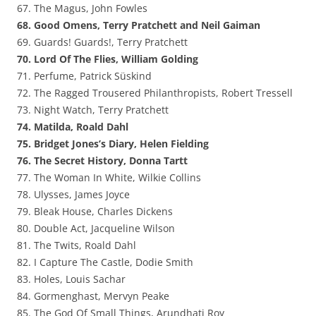
67. The Magus, John Fowles
68. Good Omens, Terry Pratchett and Neil Gaiman
69. Guards! Guards!, Terry Pratchett
70. Lord Of The Flies, William Golding
71. Perfume, Patrick Süskind
72. The Ragged Trousered Philanthropists, Robert Tressell
73. Night Watch, Terry Pratchett
74. Matilda, Roald Dahl
75. Bridget Jones’s Diary, Helen Fielding
76. The Secret History, Donna Tartt
77. The Woman In White, Wilkie Collins
78. Ulysses, James Joyce
79. Bleak House, Charles Dickens
80. Double Act, Jacqueline Wilson
81. The Twits, Roald Dahl
82. I Capture The Castle, Dodie Smith
83. Holes, Louis Sachar
84. Gormenghast, Mervyn Peake
85. The God Of Small Things, Arundhati Roy