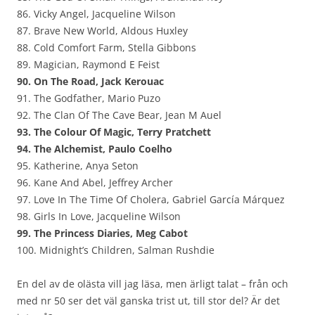
86. Vicky Angel, Jacqueline Wilson
87. Brave New World, Aldous Huxley
88. Cold Comfort Farm, Stella Gibbons
89. Magician, Raymond E Feist
90. On The Road, Jack Kerouac
91. The Godfather, Mario Puzo
92. The Clan Of The Cave Bear, Jean M Auel
93. The Colour Of Magic, Terry Pratchett
94. The Alchemist, Paulo Coelho
95. Katherine, Anya Seton
96. Kane And Abel, Jeffrey Archer
97. Love In The Time Of Cholera, Gabriel García Márquez
98. Girls In Love, Jacqueline Wilson
99. The Princess Diaries, Meg Cabot
100. Midnight’s Children, Salman Rushdie
En del av de olästa vill jag läsa, men ärligt talat – från och
med nr 50 ser det väl ganska trist ut, till stor del? Är det