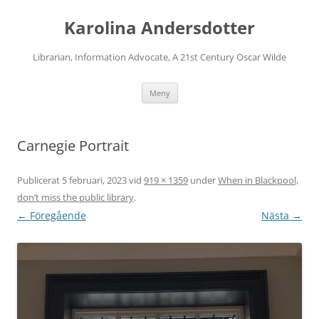
Karolina Andersdotter
Librarian, Information Advocate, A 21st Century Oscar Wilde
Hoppa
Meny
till
innehåll
Carnegie Portrait
Publicerat
5 februari, 2023
vid
919 × 1359
under
When in Blackpool,
don’t miss the public library
.
← Föregående
Nästa →