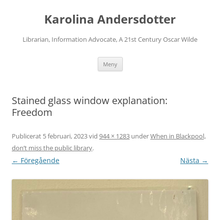
Karolina Andersdotter
Librarian, Information Advocate, A 21st Century Oscar Wilde
Hoppa
Meny
till
innehåll
Stained glass window explanation:
Freedom
Publicerat
5 februari, 2023
vid
944 × 1283
under
When in Blackpool,
don’t miss the public library
.
← Föregående
Nästa →